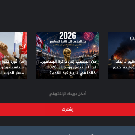
شهداء بقصف إسرائيلي وأوضاع مأساوية
في غزة مع قدوم العيد
من
من
الأمم المتحدة: غارات إسرائيل في غزة
الملاعب
ثورة
تحمل بصمات وحشية
إلى
تموز
ذاكرة
إلى
منذ 5 أيام
منذ أسبوعين
الجماهير..
تحالفات
يع .. لماذا
من الملاعب إلى ذاكرة الجماهير..
من ثورة تموز 
لأول مرة منذ وقف النار.. إسرائيل تستهدف
لماذا
سياسية
ؤوليته حتى
لماذا سيبقى مونديال 2026
سياسية مقربة 
ضاحية بيروت
سيبقى
خالدًا في تاريخ كرة القدم؟
مقربة
مسار الحزب ا
مونديال
من
2026
الأمريكان..
خالدًا
مسار
في
الحزب
تاريخ
الشيوعي
كرة
العراقي
القدم؟