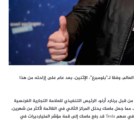
الم، وفقا لـ”بلومبرغ”، الإثنين، بعد عام على إزاحته من هذا
يذي لشركة Tesla من المركز الأول من قبل برنارد أرنو، الرئيس التنفيذي للعلامة التجارية الفرنسية
الماضي، مما جعل ماسك يحتل المركز الثاني في القائمة لأكثر من شهرين،
ومع ذلك، اعتبارًا من يوم الإثنين، ذكرت بلومبرغ أن ارتفاعًا في سهم Tesla قد رفع ماسك إلى قمة مؤشر المليارديرات في