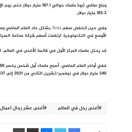
وبلغ صافي ثروة ماسك حوالي 187.1 
185.3 مليار دولار.
وفي حين انخفض سهم Tesla بشكل حاد
الأوسع في التكنولوجيا، ارتفعت أسهم شركة صناعة السيارات 
قد يحتل ماسك المركز الأول في قائمة الأغنى في العالم، لك
340 مليار دولار في نوفمبر/تشرين الثاني من 2021 إلى 137 مليار دولار في ديسمبر/كانون الأول 2022.
أغنى رجل في العالم
أغنى عشر رجال اعمال 
فيسبوك
تويتر
ماسنجر
مشاركة عبر البريد
طباعة