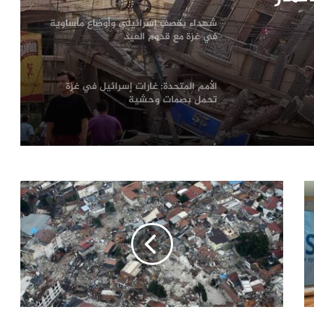
شهداء بقصف إسرائيلي وأوضاع مأساوية
في غزة مع قدوم العيد
الأمم المتحدة: غارات إسرائيل في غزة
تحمل بصمات وحشية
لأول مرة منذ وقف النار.. إسرائيل تستهدف
ضاحية بيروت
رئيس حكومة لبنان للجيش: أوقفوا
مطلقي الصواريخ
208 شهداء..إسرائيل تتعمد قتل
الصحفيين لمنع نقل جرائمها