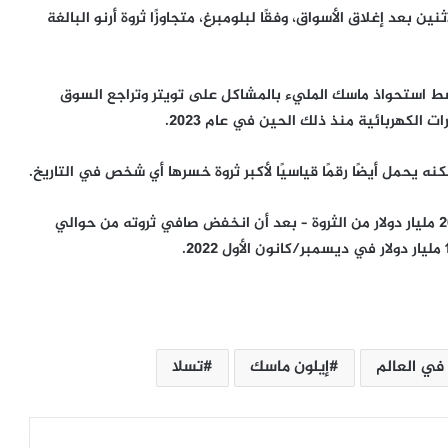
مليار دولار حتى يوم الإثنين بعد إغلاق الأسواق، وفقًا لبلومبرغ، متجاوزًا ثروة أرنو البالغة
 العام الماضي وسط استحواذ ماسك المليء بالمشاكل على تويتر وتراجع السوق
الكهربائية منذ ذلك الحين في عام 2023.
نه يحمل أيضًا رقمًا قياسيًا لأكبر ثروة خسرها أي شخص في التاريخ.
ففي أواخر العام الماضي، أصبح ماسك أول شخص يخسر 200 مليار دولار من الثروة – بعد أن انخفض صافي ثروته من حوالي
رئيس حكومة لبنان للجيش: أوقفوا
مطلقي الصواريخ
في العالم
إيلون ماسك
تسلا
208 شهداء..إسرائيل تتعمد قتل
الصحفيين لمنع نقل جرائمها