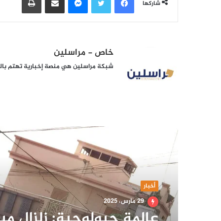
شاركها
خاص - مراسلين
شبكة مراسلين هي منصة إخبارية تهتم بالشأ
أقرأ التالي
أخبار
29 مارس، 2025
عالمة جيولوجية: زلزال ميا