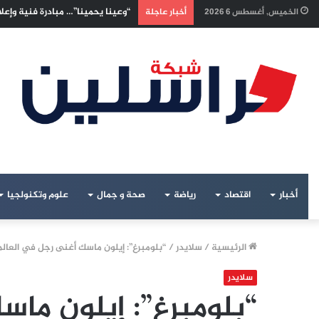
إسرائيليون غادروا بلا رجعة: اخترن
الخميس, أغسطس 6 2026
أخبار عاجلة
أخبار
اقتصاد
رياضة
صحة و جمال
علوم وتكنولجيا
الرئيسية
/
سلايدر
/
“بلومبرغ”: إيلون ماسك أغنى رجل في العالم
سلايدر
“بلومبرغ”: إيلون ما