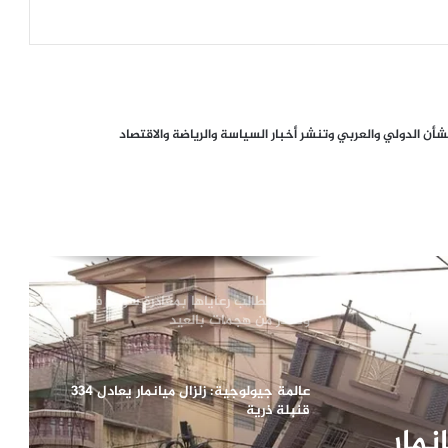
البرهان يعلن تطهير الخرطوم من مليشيات
الدعم السريع
العشائر الفلسطينية تحذر من محاولات زرع
ن الدولي والعربي وتنشر أخبار السياسة والرياضة والاقتصاد
الفتنة في غزة
استشهاد الناطق باسم حماس عبد
اللطيف القانوع بقصف خيمته شمالي غزة
أمريكا تطالب رعاياها بمغادرة سوريا فوراً
وتحذر من هجمات بالعيد
عالمة جيولوجية: زلزال ميانمار يعادل 334
قنبلة ذرية
نمار