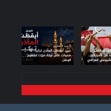
حين
أيقظت
المآذن
تركيا..
منذ 3 أسابيع
10
إلى تحالفات
حين أيقظت المآذن تركيا.. 10
سنوات
من الأمريكان..
سنوات على ليلة عززت مفهوم
لشيوعي العراقي
على
الوطن
ليلة
عززت
مفهوم
الوطن