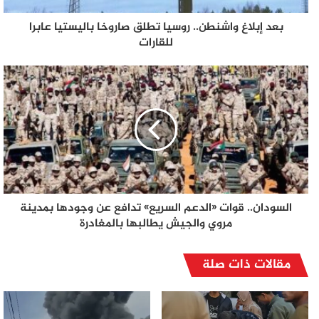
بعد إبلاغ واشنطن.. روسيا تطلق صاروخا باليستيا عابرا
للقارات
السودان.. قوات «الدعم السريع» تدافع عن وجودها بمدينة
مروي والجيش يطالبها بالمغادرة
مقالات ذات صلة