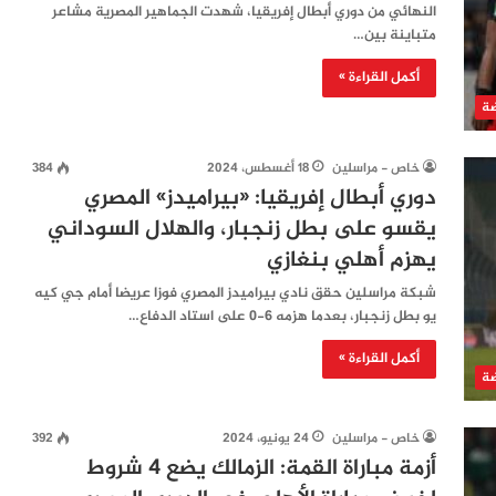
النهائي من دوري أبطال إفريقيا، شهدت الجماهير المصرية مشاعر
متباينة بين…
أكمل القراءة »
ضة
خاص - مراسلين
18 أغسطس، 2024
384
دوري أبطال إفريقيا: «بيراميدز» المصري
يقسو على بطل زنجبار، والهلال السوداني
يهزم أهلي بنغازي
شبكة مراسلين حقق نادي بيراميدز المصري فوزا عريضا أمام جي كيه
يو بطل زنجبار، بعدما هزمه 6-0 على استاد الدفاع…
أكمل القراءة »
ضة
خاص - مراسلين
24 يونيو، 2024
392
أزمة مباراة القمة: الزمالك يضع 4 شروط