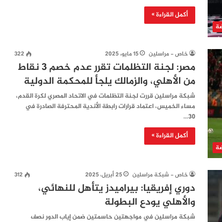
أكمل القراءة »
ضة
خاص - مراسلين
15 مايو، 2025
322
مصر: لجنة التظلمات تقرر عدم خصم 3 نقاط
من الأهلي، والزمالك يلجأ للمحكمة الدولية
شبكة مراسلين قررت لجنة التظلمات في الاتحاد المصري لكرة القدم،
مساء الخميس، اعتماد قرارات رابطة الأندية المحترفة الصادرة في
30…
أكمل القراءة »
ضة
خاص - شبكة مراسلين
25 أبريل، 2025
312
دوري إفريقيا: بيراميدز يتأهل للنهائي،
والأهلي يودع البطولة
شبكة مراسلين في مواجهتين حاسمتين ضمن إياب الدور نصف