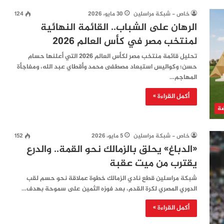
خاص - شبكة مراسلين
30 مايو، 2026
124
الرهان على الشباب.. القائمة النهائية
لمنتخب مصر في كأس العالم 2026
تحليل قائمة منتخب مصر لكأس العالم 2026 التي أعلنها حسام
حسن؛ وكواليس استبعاد مصطفى محمد وأقطاي عبد الله، ومفاجأة
المهاجم…
أكمل القراءة »
ضة
خاص - شبكة مراسلين
5 مايو، 2026
152
«الدباغ» يحلق بالزمالك نحو القمة.. والدرع
يقترب من ميت عقبة
شبكة مراسلين قطع نادي الزمالك خطوة عملاقة نحو حسم لقب
الدوري المصري لكرة القدم، بعد فوزه الثمين على سموحة بهدف…
أكمل القراءة »