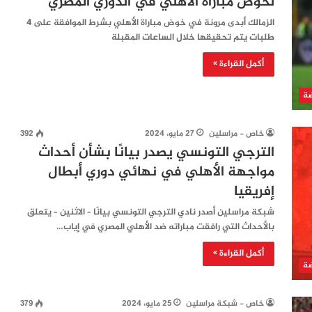
لخوض مباراة الأهلي في الدوري المصري
الزمالك أبدى مرونة في خوض مباراة الأهلي بشرط الموافقة على 4
طلبات يتم تحقيقها خلال الساعات المقبلة
أكمل القراءة »
ضة
خاص - مراسلين
27 مايو، 2024
392
الترجي التونسي يصدر بيانًا بشأن أحداث
مواجهة الأهلي في نهائي دوري أبطال
إفريقيا
شبكة مراسلين أصدر نادي الترجي التونسي بيانًا – الاثنين – يتعلق
بالأحداث التي رافقت مباراته ضد الأهلي المصري في إياب…
أكمل القراءة »
ضة
خاص - شبكة مراسلين
25 مايو، 2024
379