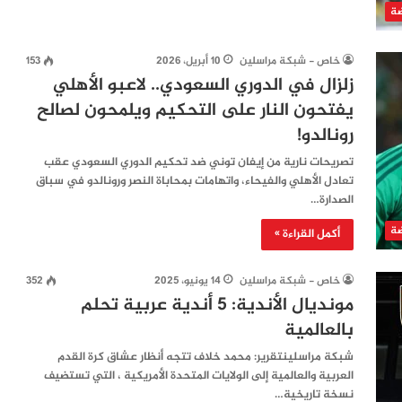
ضة
خاص - شبكة مراسلين
10 أبريل، 2026
153
زلزال في الدوري السعودي.. لاعبو الأهلي
يفتحون النار على التحكيم ويلمحون لصالح
رونالدو!
تصريحات نارية من إيفان توني ضد تحكيم الدوري السعودي عقب
تعادل الأهلي والفيحاء، واتهامات بمحاباة النصر ورونالدو في سباق
الصدارة…
ضة
أكمل القراءة »
خاص - شبكة مراسلين
14 يونيو، 2025
352
مونديال الأندية: 5 أندية عربية تحلم
بالعالمية
شبكة مراسلينتقرير: محمد خلاف تتجه أنظار عشاق كرة القدم
العربية والعالمية إلى الولايات المتحدة الأمريكية ، التي تستضيف
نسخة تاريخية…