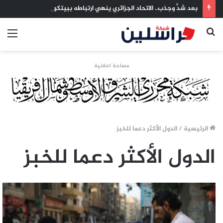
بعد شدٍّ وجذب.. الاتحاد الجزائري ينهي ارتباطه ببيتكوفيتش بالتراضي
بحث
الق
عن
مساحة اعلانية
الرئيسية
/
الدول الأكثر دعما للخبز
الدول الأكثر دعما للخبز