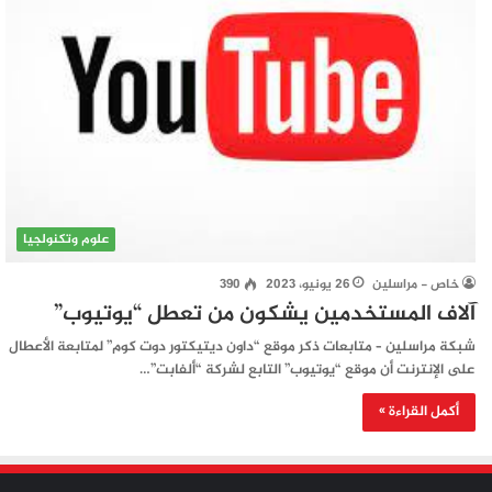
علوم وتكنولجيا
خاص - مراسلين
26 يونيو، 2023
390
آلاف المستخدمين يشكون من تعطل “يوتيوب”
شبكة مراسلين – متابعات ذكر موقع “داون ديتيكتور دوت كوم” لمتابعة الأعطال
على الإنترنت أن موقع “يوتيوب” التابع لشركة “ألفابت”…
أكمل القراءة »