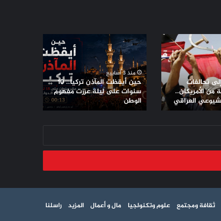
حين
أيقظت
المآذن
تركيا..
منذ 3 أسابيع
10
إلى تحالفات
حين أيقظت المآذن تركيا.. 10
سنوات
من الأمريكان..
سنوات على ليلة عززت مفهوم
لشيوعي العراقي
على
الوطن
ليلة
عززت
مفهوم
الوطن
ثقافة ومجتمع
علوم وتكنولجيا
مال و أعمال
المزيد
راسلنا