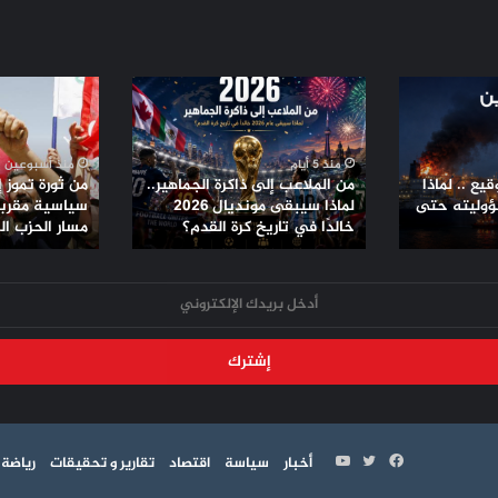
من
من
الملاعب
ثورة
إلى
تموز
ذاكرة
إلى
منذ 5 أيام
منذ أسبوعين
الجماهير..
تحالفات
يع .. لماذا
من الملاعب إلى ذاكرة الجماهير..
من ثورة تموز 
لماذا
سياسية
ؤوليته حتى
لماذا سيبقى مونديال 2026
سياسية مقربة 
سيبقى
خالدًا في تاريخ كرة القدم؟
مقربة
مسار الحزب ا
مونديال
من
2026
الأمريكان..
خالدًا
مسار
في
الحزب
تاريخ
الشيوعي
كرة
العراقي
القدم؟
فيسبوك
تويتر
يوتيوب
أخبار
سياسة
اقتصاد
تقارير و تحقيقات
رياضة