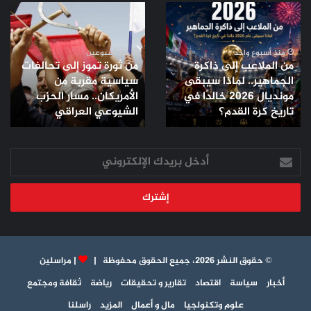
من
من
الملاعب
ثورة
إلى
تموز
ذاكرة
إلى
منذ أسبوع واحد
منذ أسبوعين
من الملاعب إلى ذاكرة
من ثورة تموز إلى تحالفات
الجماهير..
تحالفات
الجماهير.. لماذا سيبقى
سياسية مقربة من
لماذا
سياسية
مونديال 2026 خالدًا في
الأمريكان.. مسار الحزب
سيبقى
مقربة
مونديال
تاريخ كرة القدم؟
من
الشيوعي العراقي
2026
الأمريكان..
خالدًا
مسار
في
أدخل
الحزب
تاريخ
بريدك
الشيوعي
كرة
الإلكتروني
العراقي
القدم؟
© حقوق النشر 2026، جميع الحقوق محفوظة |
|
مراسلين
أخبار
سياسة
اقتصاد
تقارير و تحقيقات
رياضة
ثقافة ومجتمع
علوم وتكنولجيا
مال و أعمال
المزيد
راسلنا