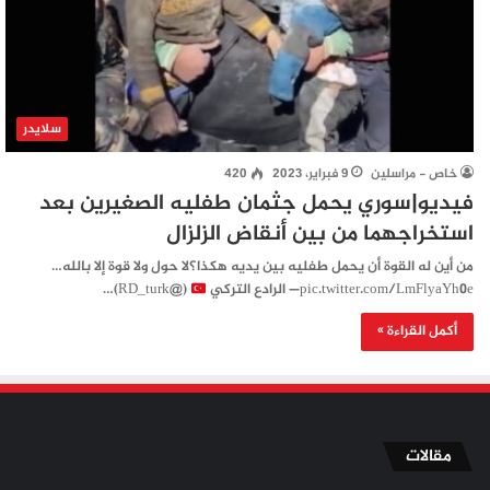
سلايدر
خاص - مراسلين
9 فبراير، 2023
420
فيديو|سوري يحمل جثمان طفليه الصغيرين بعد
استخراجهما من بين أنقاض الزلزال
من أين له القوة أن يحمل طفليه بين يديه هكذا؟لا حول ولا قوة إلا بالله…
pic.twitter.com/LmFlyaYh0e— الرادع التركي
(@RD_turk)…
أكمل القراءة »
مقالات