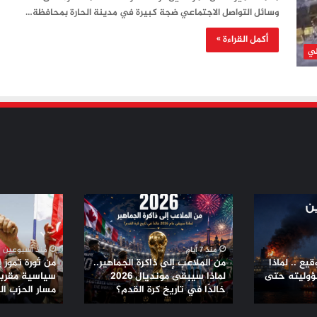
وسائل التواصل الاجتماعي ضجة كبيرة في مدينة الحارة بمحافظة…
أكمل القراءة »
لي
من
من
الملاعب
ثورة
إلى
تموز
ذاكرة
إلى
منذ 7 أيام
منذ أسبوعين
الجماهير..
تحالفات
يع .. لماذا
من الملاعب إلى ذاكرة الجماهير..
من ثورة تموز 
لماذا
سياسية
ؤوليته حتى
لماذا سيبقى مونديال 2026
سياسية مقربة 
سيبقى
خالدًا في تاريخ كرة القدم؟
مقربة
مسار الحزب ا
مونديال
من