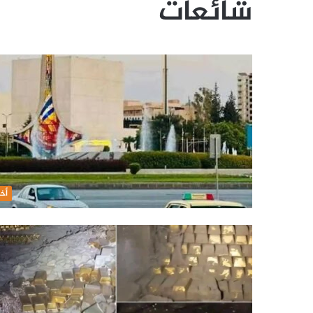
شائعات
أخب