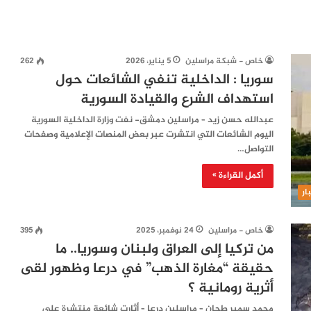
خاص - شبكة مراسلين
5 يناير، 2026
262
سوريا : الداخلية تنفي الشائعات حول
استهداف الشرع والقيادة السورية
عبدالله حسن زيد – مراسلين دمشق- نفت وزارة الداخلية السورية
اليوم الشائعات التي انتشرت عبر بعض المنصات الإعلامية وصفحات
التواصل…
أكمل القراءة »
ار
خاص - مراسلين
24 نوفمبر، 2025
395
من تركيا إلى العراق ولبنان وسوريا.. ما
حقيقة “مغارة الذهب” في درعا وظهور لقى
أثرية رومانية ؟
محمد سمير طحان – مراسلين درعا – أثارت شائعة منتشرة على