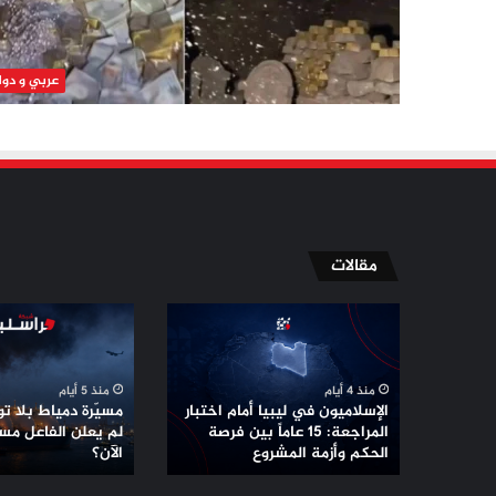
عربي و دو
مقالات
الإسلاميون
مسيّرة
في
دمياط
ليبيا
بلا
أمام
توقيع
منذ 4 أيام
منذ 5 أيام
اختبار
..
الإسلاميون في ليبيا أمام اختبار
مسيّرة دمياط بلا توق
المراجعة:
لماذا
المراجعة: 15 عاماً بين فرصة
لم يعلن الفاعل مس
15
الحكم وأزمة المشروع
لم
الآن؟
عاماً
يعلن