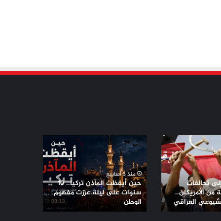
حين
أيقظت
المآذن
تركيا..
منذ 3 أسابيع
10
إلى تحالفات
حين أيقظت المآذن تركيا.. 10
سنوات
من الأمريكان..
سنوات على ليلة عززت مفهوم
لشيوعي العراقي
على
الوطن
ليلة