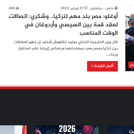
خاص - مراسلين
27 فبراير، 2023
406
أوغلو: مصر بلد مهم لتركيا.. وشكري: اتصالات
لعقد قمة بين السيسي وأردوغان في
الوقت المناسب
قال وزير الخارجية التركي مولود تشاووش أوغلو، إن تطور العلاقات
بين تركيا ومصر يصب بمصلحتهما وينعكس إيجابا على استقرار
ورخاء…
در
أكمل القراءة »
من
من