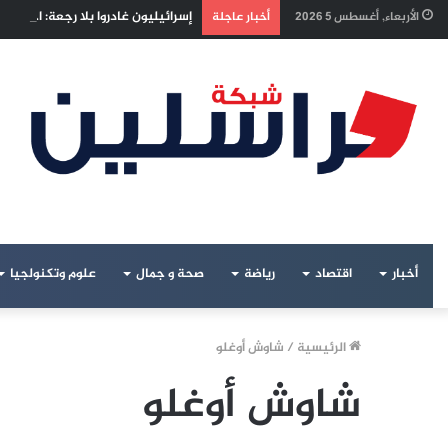
إسرائيليون غادروا بلا رجعة: اخترنا
الأربعاء, أغسطس 5 2026
أخبار عاجلة
أخبار
اقتصاد
رياضة
صحة و جمال
علوم وتكنولجيا
الرئيسية
/
شاوش أوغلو
شاوش أوغلو