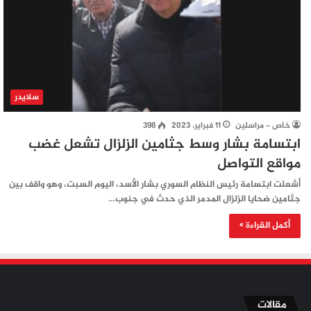
سلايدر
خاص - مراسلين
11 فبراير، 2023
398
ابتسامة بشار وسط جثامين الزلزال تشعل غضب
مواقع التواصل
أشعلت ابتسامة رئيس النظام السوري بشار الأسد، اليوم السبت، وهو واقف بين
جثامين ضحايا الزلزال المدمر الذي حدث في جنوب…
أكمل القراءة »
مقالات