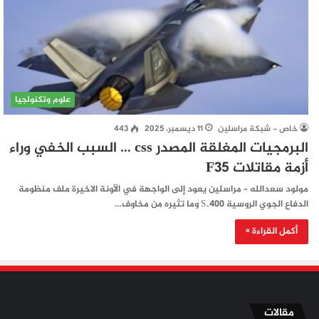
علوم وتكنولجيا
خاص - شبكة مراسلين
11 ديسمبر، 2025
443
البرمجيات المغلقة المصدر css … السبب الخفي وراء
أزمة مقاتلات F35
مولود سعدالله – مراسلين يعود إلى الواجهة في الآونة الاخيرة ملف منظومة
الدفاع الجوي الروسية S‑400 وما تثيره من مخاوف…
أكمل القراءة »
مقالات