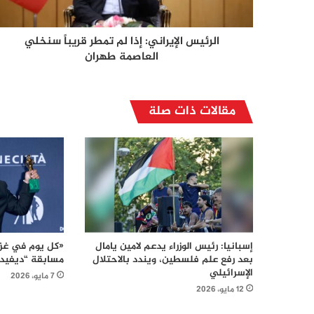
الرئيس الإيراني: إذا لم تمطر قريباً سنخلي
العاصمة طهران
مقالات ذات صلة
إسبانيا: رئيس الوزراء يدعم لامين يامال
«كل يوم في غز
بعد رفع علم فلسطين، ويندد بالاحتلال
مسابقة “ديفيد 
الإسرائيلي
7 مايو، 2026
12 مايو، 2026