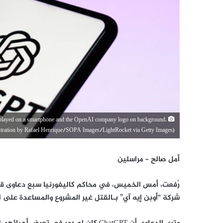
isplayed on a smartphone and the OpenAI company logo on background.
ustration by Rafael Henrique/SOPA Images/LightRocket via Getty Images)
أمل صالح – مراسلين
رُفعت، أمس الخميس، في محاكم كاليفورنيا سبع دعاوى قضا
شركة “أوبن إيه آي” بـالقتل غير المشروع والمساعدة على ال