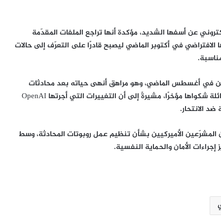
 بيانٍ عبر البريد الإلكتروني عن أسفها الشديد، مؤكدة أنها تراجع الملفات المقدّمة
لافتراضي في أكتوبر الماضي ليصبح قادرًا على التعرّف إلى حالات
ناسبة.
راين في أغسطس الماضي، وهو مراهق أنهى حياته بعد محادثات
مطوّلة مع ChatGPT تناولت موضوع الانتحار. وقد عدّلت العائلة شكواها مؤخرًا، مشيرةً إلى أن التغييرات التي أجرتها OpenAI
ضد الانتحار.
 من المشرّعين الأميركيين بشأن تنظيم عمل روبوتات المحادثة، وسط
جراءات الأمان والحماية النفسية.
مؤتمر الدبلوماسية الرياضية بالمغرب
يناقش دور الإعلام في صناعة التأثير
الدولي
سوريا: نهر العاصي.. عندما يتحول شريان