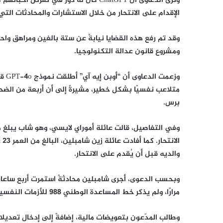
وترى الدعاوى أن ChatGPT كان له دور في 
الإقدام على الانتحار من خلال الاستشارات والمحادثات التي
وقد تم رفع هذه القضايا نيابةً عن ستة بالغين ومراهق واح
ومشروع قانون عدالة التكنولوجيا.
وزعم
متلاعب نفسيًا بشكل خطير، مشيرةً إلى أن أربعة من الضحاي
برس.
والديه قبل أن يُقدم على الانتحار.
مرارًا، ولم يذكر خط المساعدة الوطني 988 للأزمات النفسية سوى مرة واحدة فقط.