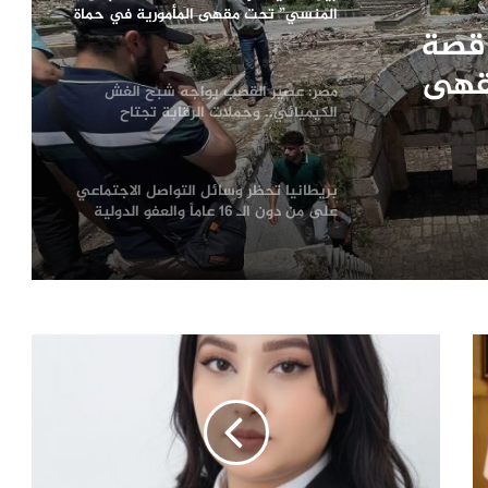
المنسي” تحت مقهى المأمورية في حماة
 قصة
قهى
مصر: عصير القصب يواجه شبح الغش
الكيميائي.. وحملات الرقابة تجتاح
المحافظات
بريطانيا تحظر وسائل التواصل الاجتماعي
على من دون الـ 16 عاماً والعفو الدولية
تنتقد
بزي تمائم كأس العالم 2026.. الشرطة
البيروفية تطيح بتاجر مخدرات خطير
مؤتمر الدبلوماسية الرياضية بالمغرب
يناقش دور الإعلام في صناعة التأثير
الدولي
سوريا: نهر العاصي.. عندما يتحول شريان