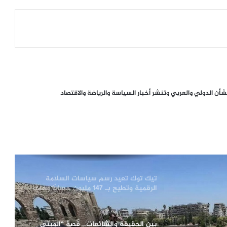
حماة إلى مصيدة صامتة
رحيل مفاجئ للفنانة المصرية سهام
جلال.. تفاصيل الساعات الأخيرة من حياتها
​إدمان العصر الرقمي.. هل تفوقت مخاطر
ن الدولي والعربي وتنشر أخبار السياسة والرياضة والاقتصاد
وسائل التواصل الاجتماعي على التدخين؟
حدث فلكي نادر.. اختفاء ظل الكعبة
المشرفة مع تكبيرات عيد الأضحى
تيك توك تعيد رسم سياسات السلامة
الرقمية وتطيح بـ 147 مليون حسابًا وهميًا
بين الحقيقة والشائعات.. قصة “المبنى