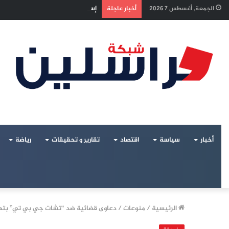
إسرائيل تراقب «اتفاق مكة» بقلق..
الجمعة, أغسطس 7 2026
أخبار عاجلة
أخبار
سياسة
اقتصاد
تقارير و تحقيقات
رياضة
الرئيسية
/
منوعات
/
دعاوى قضائية ضد “تشات جي بي تي” بتهم