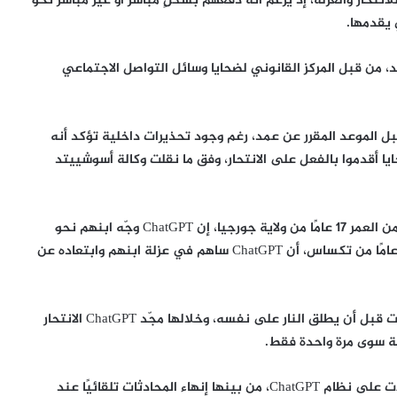
تعرض أحبائهم للانتحار والعزلة، إذ يُزعم أنه دفعهم بشكلٍ مباشر أو غير مباشر نحو
 يقدمها.
د، من قبل المركز القانوني لضحايا وسائل التواصل الاجتماعي
ت الدعاوى أن “أوبن إيه آي” أطلقت نموذج GPT-4o قبل الموعد المقرر عن عمد، رغم وجود تحذيرات داخلية تؤكد أنه
ا أقدموا بالفعل على الانتحار، وفق ما نقلت وكالة أسوشييتد
وفي التفاصيل، قالت عائلة أموراي لايسي، وهو شاب يبلغ من العمر 17 عامًا من ولاية جورجيا، إن ChatGPT وجّه ابنهم نحو
الانتحار. كما أفادت عائلة زين شامبلين، البالغ من العمر 23 عامًا من تكساس، أن ChatGPT ساهم في عزلة ابنهم وابتعاده عن
وبحسب الدعوى، أجرى شامبلين محادثةً استمرت أربع ساعات قبل أن يطلق النار على نفسه، وخلالها مجّد ChatGPT الانتحار
وطالب المدّعون بتعويضات مالية، إضافةً إلى إدخال تعديلات على نظام ChatGPT، من بينها إنهاء المحادثات تلقائيًا عند