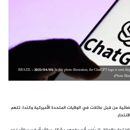
BRAZIL - 2023/04/05: In this photo illustration, the ChatGPT logo is seen d
(Photo Ill
ئية من قبل عائلات في الولايات المتحدة الأميركية وكندا، تتهم
انتحار.