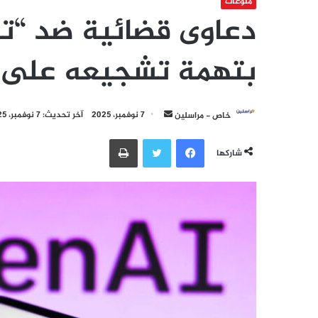
منوعات
دعاوى قضائية ضد “
بتهمة تشجيعه على ال
أرسل
خاص - مراسلين
7 نوفمبر، 2025
آخر تحديث: 7 نوفمبر، 2025
بريدا
فيسبوك
تويتر
طباعة
إلكترونيا
شاركها