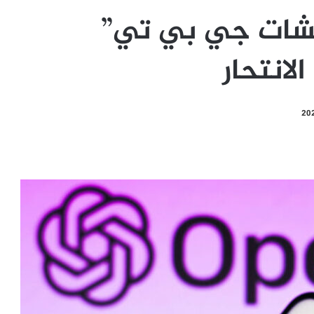
تشات جي بي تي”
انتحار