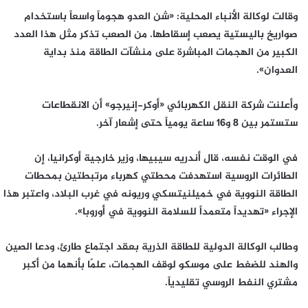
وقالت لوكالة الأنباء المحلية: «شن العدو هجوماً واسعاً باستخدام
صواريخ باليستية يصعب إسقاطها. من الصعب تذكر مثل هذا العدد
الكبير من الهجمات المباشرة على منشآت الطاقة منذ بداية
العدوان».
وأعلنت شركة النقل الكهربائي «أوكر-إنيرجو» أن الانقطاعات
ستستمر بين 8 و16 ساعة يومياً حتى إشعار آخر.
في الوقت نفسه، قال أندريه سيبيها، وزير خارجية أوكرانيا، إن
الطائرات الروسية استهدفت محطتي كهرباء مرتبطتين بمحطات
الطاقة النووية في خميلنيتسكي وريونه في غرب البلاد، واعتبر هذا
الإجراء «تهديداً متعمداً للسلامة النووية في أوروبا».
وطالب الوكالة الدولية للطاقة الذرية بعقد اجتماع طارئ، ودعا الصين
والهند للضغط على موسكو لوقف الهجمات، علمًا بأنهما من أكبر
مشتري النفط الروسي تقليدياً.