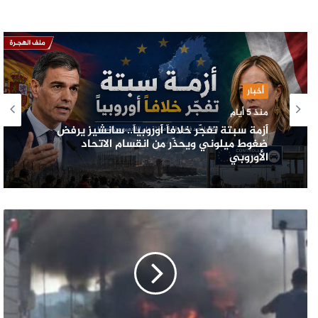
أخبار
منذ 5 أيام
أزمة سبتة تفجّر خلافاً أوروبياً.. سانشيز يرفض
ضغوط ميلوني ويحذّر من انقسام الاتحاد
الأوروبي