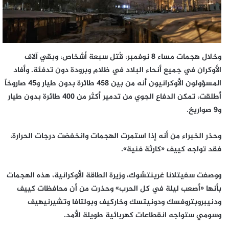
وخلال هجمات مساء 8 نوفمبر، قُتل سبعة أشخاص، وبقي آلاف
الأوكران في جميع أنحاء البلاد في ظلام وبرودة دون تدفئة. وأفاد
المسؤولون الأوكرانيون أنه من بين 458 طائرة بدون طيار و45 صاروخاً
أُطلقت، تمكن الدفاع الجوي من تدمير أكثر من 400 طائرة بدون طيار
و9 صواريخ.
وحذر الخبراء من أنه إذا استمرت الهجمات وانخفضت درجات الحرارة،
فقد تواجه كييف «كارثة فنية».
ووصفت سفيتلانا غرينتشوك، وزيرة الطاقة الأوكرانية، هذه الهجمات
بأنها «أصعب ليلة في كل الحرب» وحذرت من أن محافظات كييف
ودنيبروبتروفسك ودونيتسك وخاركيف وبولتافا وتشيرنيهيف
وسومي ستواجه انقطاعات كهربائية طويلة الأمد.