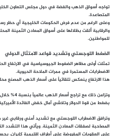
تواجه أسواق الذهب والفضة في دول مجلس التعاون الخليجي
المتصاعدة.
وعلى الرغم من عدم فرض الحكومات الخليجية أي حظر رسمي 
والرقابية ألقت بظلالها على أسواق المعادن الثمينة المحل
للمواطنين.
الضغط اللوجستي وتشديد قواعد الامتثال الدولي
تمثلت أولى مظاهر الضغوط الجيوسياسية في الارتفاع الحا
الاضطرابات المستمرة في ممرات الملاحة الحيوية.
هذا الارتفاع ينعكس تلقائياً على أسعار الذهب المصنع مح
بضغط من قوة الدولار وتلاشي آمال خفض الفائدة الأميركية، 
وترافق الاضطراب اللوجستي مع تشديد أمني ورقابي غير مس
المصاحبة لصفقات المعادن الثمينة. ويأتي هذا التشدد التزا
على العقوبات المفروضة على أطراف إقليمية كإيران، بحسب