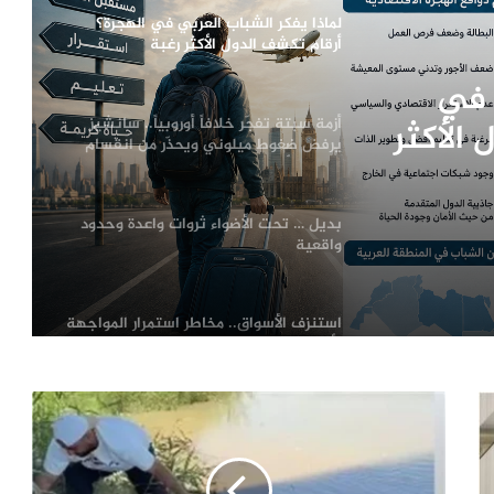
لماذا يفكر الشباب العربي في الهجرة؟
أرقام تكشف الدول الأكثر رغبة
وسيناريوهات الملف حتى 2030
 في
أزمة سبتة تفجّر خلافاً أوروبياً.. سانشيز
الأكثر
يرفض ضغوط ميلوني ويحذّر من انقسام
 حتى
الاتحاد الأوروبي
بديل … تحت الأضواء ثروات واعدة وحدود
واقعية
استنزف الأسواق.. مخاطر استمرار المواجهة
الأمريكية الإيرانية على الاقتصاد العالمي
السجون تحولت إلى ساحات تعذيب