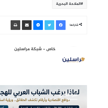
الملاحة ‏البحرية
فيسبوك
تويتر
ماسنجر
مشاركة عبر البريد
طباعة
شاركها
خاص - شبكة مراسلين
أقرأ التالي