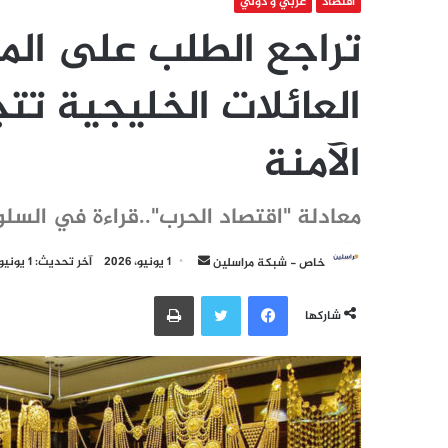
اقتصاد
عربي و دولي
العائلات الخليجية تت
الآمنة
معادلة "اقتصاد الحرب"..قراءة في السل
أرسل
خاص - شبكة مراسلين
1 يونيو، 2026
آخر تحديث: 1 يونيو، 2026
بريدا
فيسبوك
تويتر
طباعة
إلكترونيا
شاركها