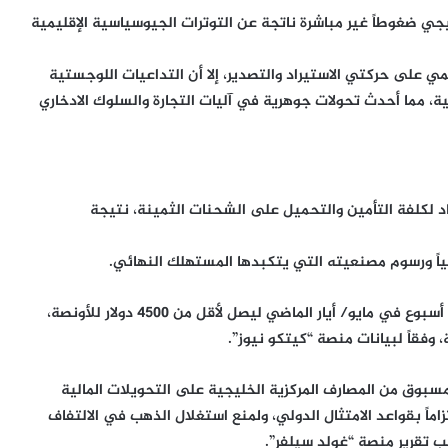
 ضغوطاً غير مباشرة ناتجة عن التوترات الجيوسياسية الإقليمية
على حركتي الاستيراد والتصدير، إلا أن التداعيات اللوجستية
ية، مما أحدث تحولات جوهرية في آليات التجارة والسلوك الادخاري
د لكلفة التأمين والتحميل على الشحنات الثمينة، نتيجة
لياً ورسوم مصنعيته التي يتكبدها المستهلك النهائي.
وتزامن ذلك مع تراجع أسعار الذهب عالمياً بنسبة 4% خلال أسبوع في مايو/ أيار الماضي ليصل لأقل من 4500 دولار للأونصة،
وفقاً لبيانات منصة “كيتكو نيوز”.
بوق من المصارف المركزية الخليجية على التحويلات المالية
ماً بقواعد الامتثال الدولي، ولمنع استغلال الذهب في الالتفاف
 تقرير منصة “غولد سيلفر”.