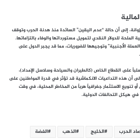
مالية
زوانة، إلى أن حالة “عدم اليقين” السائدة منذ هدنة الحرب وتوقف
 الملحة للدولار النقدي لتمويل مستورداتها والوفاء بالتزاماتها.
عملة الأجنبية” وتوجيهها للضروريات، مما قد يجبر الدول على
باً على القطاع الخاص (كالطيران والسياحة وسلاسل الإمداد)،
لى أن هذه التداعيات الانكماشية قد تؤثر في قدرة المواطنين على
 تنويع الاستثمار جغرافياً هرباً من المخاطر المحلية، في وقت
ي هيكل التحالفات الدولية.
السجون تحولت إلى ساحات تعذيب
اد الحرب
الخليج
الذهب
الفضة