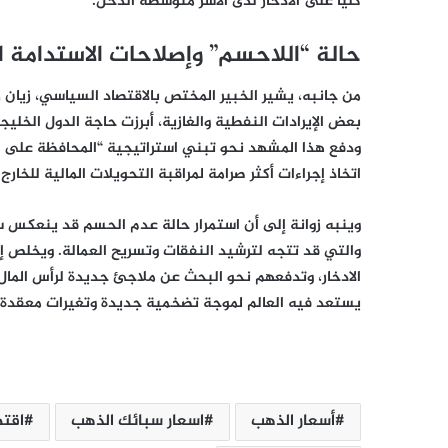
كلياً على الادخار لدى الأسر متوسطة الدخل.
حالة “اللاحسم” وإصلاحات الاستدامة ال
من جانبه، يشير الخبير المختص بالاقتصاد السياسي، زيان 
بعض الإيرادات النفطية والغازية، أبرزت حاجة الدول الخليجية
ودفع هذا المشهد نحو تبني استراتيجية “المحافظة على ال
اتخاذ إجراءات أكثر صرامة لمراقبة التحويلات المالية للخارج.
وينبه زوانة إلى أن استمرار حالة عدم الحسم قد ينعكس سل
والتي قد تتجه لترشيد النفقات وتسريح العمالة. ويخلص إ
الادخار، وتدفعهم نحو البحث عن ملاجئ جديدة لرأس المال أو
يستعد فيه العالم لموجة تضخمية جديدة وتغيرات معقدة ف
أسعار الذهب
اسعار سبائك الذهب
اقتص