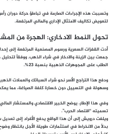
وتسببت هذه الإجراءات الصارمة في تباطؤ حركة دوران رأس
لتعويض تكاليف الامتثال الإداري والمالي المرتفعة.
تحول النمط الادخاري: الهجرة من المش
أدت القفزات السعرية ورسوم المصنعية المرتفعة إلى إحدا
جمعت بين الزينة والادخار في شراء الذهب. ووفقاً لتحليل
الطلب على المجوهرات الذهبية بنسبة 23%.
ودفع هذا التراجع الأسر نحو شراء السبائك والعملات الذ
وسهولة في التسييل دون خسارة كلفة الصياغة، مما يعكس
وفي هذا الإطار، يوضح الخبير الاقتصادي والمستشار الما
تسميته “اقتصاد الحرب”.
ويلفت درويش إلى أن هذا الواقع يدفع الأفراد إلى تعديل س
بدلاً من الانخراط في استثمارات طويلة الأجل بانتظار وضو