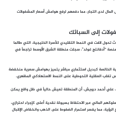
 المال لدى التجار، مما دفعهم لرفع هوامش أسعار المشغولات
غولات إلى السبائك
ث تحول لافت في النمط التقليدي للأسرة الخليجية، التي طالما
 منصة “أدفانتج غولد”، سجلت منطقة الشرق الأوسط تراجعاً في
هبية الخالصة كبديل استثماري مباشر يتميز بهوامش سعرية منخفضة
 تغلب العقلية التحوطية على النمط الاستهلاكي المظهري.
لي، علي أحمد درويش، أن المنطقة تعيش حالياً في ظل واقع يمكن
لوكهم المالي عبر الاحتفاظ بسيولة نقدية أعلى كإجراء احترازي،
ح الرؤية، مما يفسر استمرار الضغوط على الذهب وانخفاض الإقبال