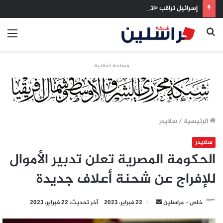
إسرائيل تراقب «اتفاق مكة» بقلق.. تحالف تركيا والسعودية وباكستان يفتح أسئلة جديدة حول ميزان القوى الإقليمي
بحث
الق
عن
مساحة اعلانية
الرئيسية
/
سلايدر
سلايدر
الحكومة المصرية تعلن تدبير الأموال
للإفراج عن شحنة أعلاف جديدة
أرسل
خاص - مراسلين
22 فبراير، 2023
آخر تحديث: 22 فبراير، 2023
بريدا