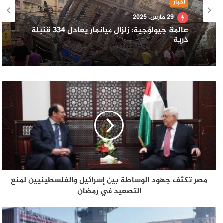
أخبار
29 مارس، 2025
عالمة جيولوجية: زلزال ميانمار يعادل 334 قنبلة
ذرية
مصر تكثف جهود الوساطة بين إسرائيل والفلسطينيين لمنع
التصعيد في رمضان