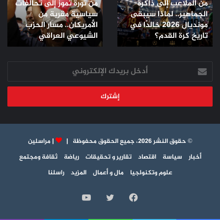
من الملاعب إلى ذاكرة
من ثورة تموز إلى تحالفات
الجماهير..
تحالفات
الجماهير.. لماذا سيبقى
سياسية مقربة من
لماذا
سياسية
مونديال 2026 خالدًا في
الأمريكان.. مسار الحزب
سيبقى
مقربة
مونديال
تاريخ كرة القدم؟
من
الشيوعي العراقي
2026
الأمريكان..
خالدًا
مسار
في
أدخل
الحزب
تاريخ
بريدك
الشيوعي
كرة
الإلكتروني
العراقي
القدم؟
© حقوق النشر 2026، جميع الحقوق محفوظة |
|
مراسلين
أخبار
سياسة
اقتصاد
تقارير و تحقيقات
رياضة
ثقافة ومجتمع
علوم وتكنولجيا
مال و أعمال
المزيد
راسلنا
فيسبوك
تويتر
يوتيوب