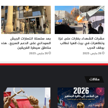
عشرات الشهداء بغارات على غزة
بعد سلسلة انتصارات الجيش
وتظاهرات في بيت لاهيا تطالب
السوداني على الدعم السريع.. هذه
بوقف الحرب
مناطق سيطرة الفريقين
26 مارس، 2025
26 مارس، 2025
مقالات
من
من
الملاعب
ثورة
إلى
تموز
ذاكرة
إلى
منذ 7 أيام
منذ أسبوعين