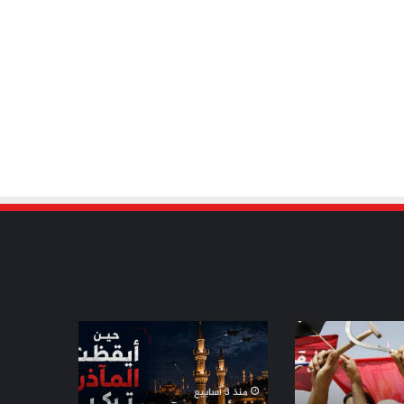
حين
أيقظت
المآذن
تركيا..
منذ 3 أسابيع