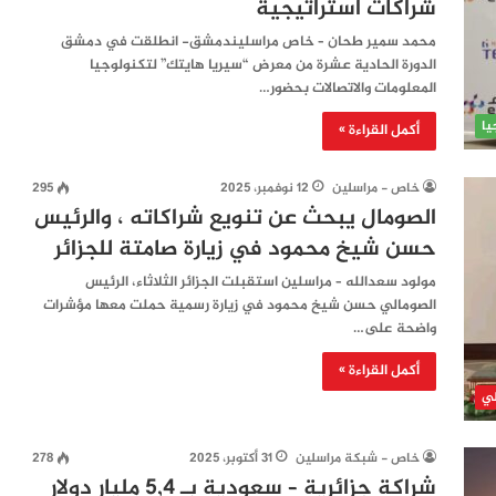
شراكات استراتيجية
محمد سمير طحان – خاص مراسليندمشق- انطلقت في دمشق
الدورة الحادية عشرة من معرض “سيريا هايتك” لتكنولوجيا
المعلومات والاتصالات بحضور…
يا
أكمل القراءة »
خاص - مراسلين
12 نوفمبر، 2025
295
الصومال يبحث عن تنويع شراكاته ، والرئيس
حسن شيخ محمود في زيارة صامتة للجزائر
مولود سعدالله – مراسلين استقبلت الجزائر الثلاثاء، الرئيس
الصومالي حسن شيخ محمود في زيارة رسمية حملت معها مؤشرات
واضحة على…
أكمل القراءة »
لي
خاص - شبكة مراسلين
31 أكتوبر، 2025
278
شراكة جزائرية – سعودية بـ ٥,٤ مليار دولار