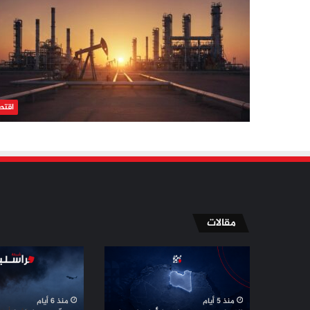
اقتص
مقالات
الإسلاميون
مسيّرة
في
دمياط
ليبيا
بلا
أمام
توقيع
منذ 5 أيام
منذ 6 أيام