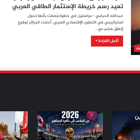
تعيد رسم خريطة الإستثمار الطاقي العربي
عبدالله الحبابي – مراسلين في خطوة وُصفت بأنها تحول
استراتيجي في التعاون الإقتصادي العربي، أعلنت الجزائر توقيع
إتفاق ضخم مع…
أكمل القراءة »
اد
من
من
الملاعب
ثورة
إلى
تموز
ذاكرة
إلى
منذ أسبوع واحد
منذ أسبوعين