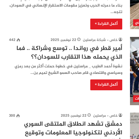
بناء ما دمرته الحرب وتعزيز مقومات الاستقرار الإنساني في السودان،
تتجه…
لي
أكمل القراءة »
خاص - شبكة مراسلين
22 نوفمبر، 2025
442
أمير قطر في رواندا .. توسع وشراكة .. فما
الذي يحمله هذا التقارب للسودان؟؟
نشوة أحمد الطيب _ مراسلين في خطوة حملت أكثر من بعد رمزي
وسياسي واقتصادي قام صاحب السمو الشيخ تميم بن…
أكمل القراءة »
ات
خاص - مراسلين
22 نوفمبر، 2025
300
دمشق تشهد انطلاق الملتقى السوري
الأردني لتكنولوجيا المعلومات وتوقيع