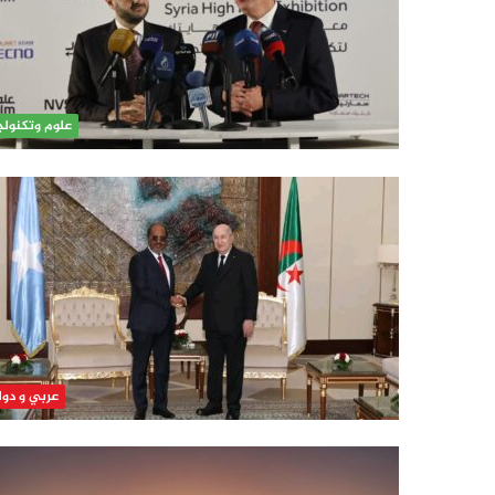
علوم وتكنولج
عربي و دو