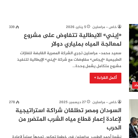
خاص - مراسلين
5 يناير، 2026
339
«إيني» الايطالية تتفاوض على مشروع
لمعالجة المياه بملياري دولار
سعيد محمد- مراسلين تجري الشركة المصرية القابضة للغازات
الطبيعية «إيجاس» مفاوضات مع شركة «إيني» الإيطالية لتنفيذ
مشروع متكامل يشمل وحدة…
أكمل القراءة »
اد
خاص - مراسلين
27 ديسمبر، 2025
278
السودان ومصر تطلقان شراكة استراتيجية
لإعادة إعمار قطاع مياه الشرب المتضرر من
الحرب
نشوة أحمد الطيب_مراسلين في خطوة تعكس توجهاً عملياً لإعادة