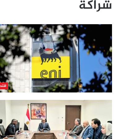
شراكة
اقتص