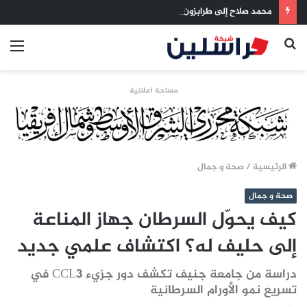
محمد صلاح إلى طرابزون.. احتفاء تركي شعبي ورسمي بصفقة تهز سوق الانتقالات
بحث
الق
عن
مساحة اعلانية
الرئيسية
/
صحة و جمال
صحة و جمال
كيف يحوّل السرطان جهاز المناعة
إلى حليف له؟ اكتشاف علمي جديد
دراسة من جامعة جنيف تكشف دور جزيء CCL3 في
تسريع نمو الأورام السرطانية