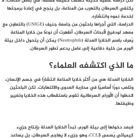
لكن دراسة علمية حديثة كشفت حقيقة مقلقة: في بعض الحالات، لا
يكتفي السرطان بالتهرب من المناعة، بل ينجح في إعادة برمجتها
لخدمة نموه وانتشاره.
الدراسة، التي أجراها باحثون من جامعة جنيف (UNIGE) بالتعاون مع
معهد لودفيغ لأبحاث السرطان، أظهرت أن نوعًا من خلايا المناعة
يُعرف باسم الخلايا العدلة (Neutrophils) يمكن أن يتحول داخل بيئة
الورم من خلية دفاعية إلى عامل يدعم تطور السرطان.
ما الذي اكتشفه العلماء؟
الخلايا العدلة هي من أكثر خلايا المناعة انتشارًا في جسم الإنسان،
وتلعب دورًا أساسيًا في محاربة العدوى والالتهابات. لكن الباحثين
لاحظوا أن الأورام السرطانية تقوم باستقطاب هذه الخلايا وتغيير
وظيفتها.
فبعد دخولها إلى بيئة الورم، تبدأ الخلايا العدلة بإنتاج جزيء
كيميائي يُسمى CCL3، وهو جزيء لا يهاجم السرطان، بل يساعد