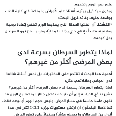
على نمو الورم وتقدمه.
ويقول ميكائيل بيتّيه، أستاذ علم الأمراض والمناعة في كلية الطب
بجامعة جنيف وقائد فريق البحث:
«اكتشفنا أن الخلايا العدلة التي يجذبها الورم تخضع لإعادة برمجة
وظيفية، فتبدأ بإنتاج جزيء CCL3 محليًا، وهو ما يعزز نمو السرطان
بدل كبحه».
لماذا يتطور السرطان بسرعة لدى
بعض المرضى أكثر من غيرهم؟
أهمية هذا البحث لا تقتصر على المختبرات، بل تمس أسئلة شائعة
لدى المرضى وعائلاتهم، مثل:
لماذا يتطور السرطان بسرعة لدى بعض المرضى أكثر من غيرهم؟
تشير نتائج الدراسة إلى أن طريقة تفاعل جهاز المناعة مع الورم قد
تكون عاملًا حاسمًا في مسار المرض، وليس حجم الورم أو نوعه فقط.
كما لاحظ الباحثون أن ارتفاع مستويات جزيء CCL3 تكرر في عدة
أنواع من السرطان، ما يجعله مؤشرًا محتملًا على تطور المرض.