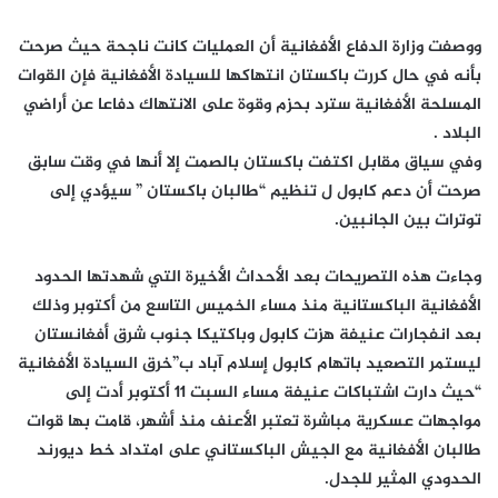
ووصفت وزارة الدفاع الأفغانية أن العمليات كانت ناجحة حيث صرحت
بأنه في حال كررت باكستان انتهاكها للسيادة الأفغانية فإن القوات
المسلحة الأفغانية سترد بحزم وقوة على الانتهاك دفاعا عن أراضي
البلاد .
وفي سياق مقابل اكتفت باكستان بالصمت إلا أنها في وقت سابق
صرحت أن دعم كابول ل تنظيم “طالبان باكستان ” سيؤدي إلى
توترات بين الجانبين.
وجاءت هذه التصريحات بعد الأحداث الأخيرة التي شهدتها الحدود
الأفغانية الباكستانية منذ مساء الخميس التاسع من أكتوبر وذلك
بعد انفجارات عنيفة هزت كابول وباكتيكا جنوب شرق أفغانستان
ليستمر التصعيد باتهام كابول إسلام آباد ب”خرق السيادة الأفغانية
“حيث دارت اشتباكات عنيفة مساء السبت ١١ أكتوبر أدت إلى
مواجهات عسكرية مباشرة تعتبر الأعنف منذ أشهر، قامت بها قوات
طالبان الأفغانية مع الجيش الباكستاني على امتداد خط ديورند
الحدودي المثير للجدل.