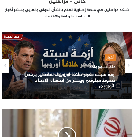
خاص - مراسلين
شبكة مراسلين هي منصة إخبارية تهتم بالشأن الدولي والعربي وتنشر أخبار
السياسة والرياضة والاقتصاد
أخبار
منذ أسبوع واحد
أزمة سبتة تفجّر خلافاً أوروبياً.. سانشيز يرفض
ضغوط ميلوني ويحذّر من انقسام الاتحاد
الأوروبي