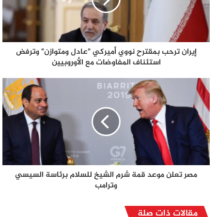
إيران ترحب بمقترح نووي أميركي "عادل ومتوازن" وترفض
استئناف المفاوضات مع الأوروبيين
مصر تعلن موعد قمة شرم الشيخ للسلام برئاسة السيسي
وترامب
مقالات ذات صلة