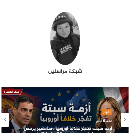
شبكة مراسلين
أخبار
منذ 5 أيام
أزمة سبتة تفجّر خلافاً أوروبياً.. سانشيز يرفض