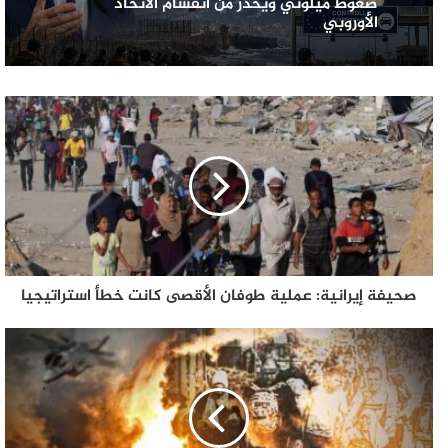
ضغوط ميلوني ويحذّر من انقسام الاتحاد
الأوروبي
صحيفة إيرانية: عملية طوفان الأقصى كانت خطأ استراتيجيا