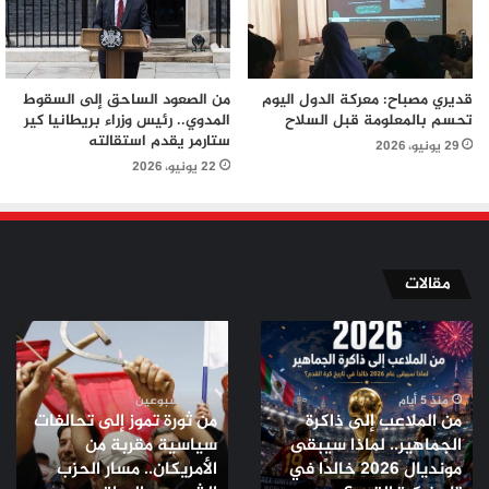
قديري مصباح: معركة الدول اليوم
من الصعود الساحق إلى السقوط
تحسم بالمعلومة قبل السلاح
المدوي.. رئيس وزراء بريطانيا كير
ستارمر يقدم استقالته
29 يونيو، 2026
22 يونيو، 2026
مقالات
من
من
الملاعب
ثورة
إلى
تموز
ذاكرة
إلى
منذ 5 أيام
منذ أسبوعين
من الملاعب إلى ذاكرة
من ثورة تموز إلى تحالفات
الجماهير..
تحالفات
الجماهير.. لماذا سيبقى
سياسية مقربة من
لماذا
سياسية
مونديال 2026 خالدًا في
الأمريكان.. مسار الحزب
سيبقى
مقربة