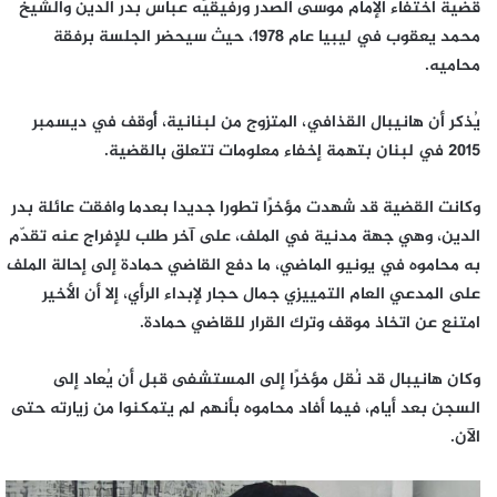
قضية اختفاء الإمام موسى الصدر ورفيقيّه عباس بدر الدين والشيخ
محمد يعقوب في ليبيا عام 1978، حيث سيحضر الجلسة برفقة
محاميه.
يُذكر أن هانيبال القذافي، المتزوج من لبنانية، أُوقف في ديسمبر
2015 في لبنان بتهمة إخفاء معلومات تتعلق بالقضية.
وكانت القضية قد شهدت مؤخرًا تطورا جديدا بعدما وافقت عائلة بدر
الدين، وهي جهة مدنية في الملف، على آخر طلب للإفراج عنه تقدّم
به محاموه في يونيو الماضي، ما دفع القاضي حمادة إلى إحالة الملف
على المدعي العام التمييزي جمال حجار لإبداء الرأي، إلا أن الأخير
امتنع عن اتخاذ موقف وترك القرار للقاضي حمادة.
وكان هانيبال قد نُقل مؤخرًا إلى المستشفى قبل أن يُعاد إلى
السجن بعد أيام، فيما أفاد محاموه بأنهم لم يتمكنوا من زيارته حتى
الآن.