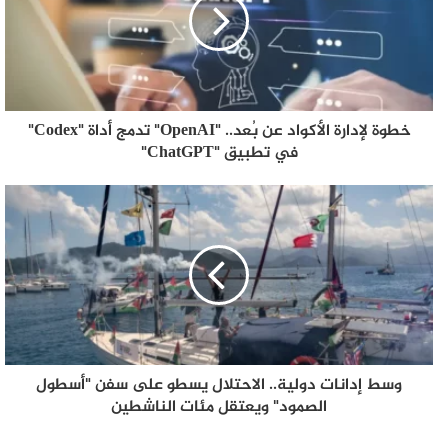
خطوة لإدارة الأكواد عن بُعد.. "OpenAI" تدمج أداة "Codex"
في تطبيق "ChatGPT"
وسط إدانات دولية.. الاحتلال يسطو على سفن "أسطول
الصمود" ويعتقل مئات الناشطين