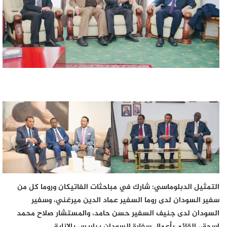
التمثيل الدبلوماسي: شارك في مباحثات الفاتيكان وروما كل من
سفير السودان لدى روما السفير عماد الدين ميرغني، وسفير
السودان لدى جنيف السفير حسن حامد، والمستشار صلاح محمد
إسحق، القائم بأعمال سفارة السودان بباريس بالإنابة.