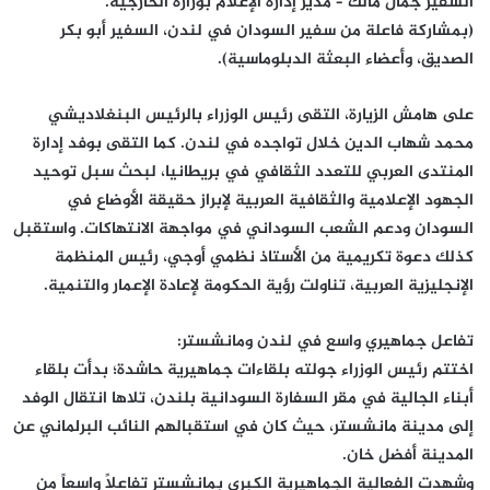
السفير جمال مالك – مدير إدارة الإعلام بوزارة الخارجية.
(بمشاركة فاعلة من سفير السودان في لندن، السفير أبو بكر
الصديق، وأعضاء البعثة الدبلوماسية).
​على هامش الزيارة، التقى رئيس الوزراء بالرئيس البنغلاديشي
محمد شهاب الدين خلال تواجده في لندن. كما التقى بوفد إدارة
المنتدى العربي للتعدد الثقافي في بريطانيا، لبحث سبل توحيد
الجهود الإعلامية والثقافية العربية لإبراز حقيقة الأوضاع في
السودان ودعم الشعب السوداني في مواجهة الانتهاكات. واستقبل
كذلك دعوة تكريمية من الأستاذ نظمي أوجي، رئيس المنظمة
الإنجليزية العربية، تناولت رؤية الحكومة لإعادة الإعمار والتنمية.
​تفاعل جماهيري واسع في لندن ومانشستر:
​اختتم رئيس الوزراء جولته بلقاءات جماهيرية حاشدة؛ بدأت بلقاء
أبناء الجالية في مقر السفارة السودانية بلندن، تلاها انتقال الوفد
إلى مدينة مانشستر، حيث كان في استقبالهم النائب البرلماني عن
المدينة أفضل خان.
​وشهدت الفعالية الجماهيرية الكبرى بمانشستر تفاعلاً واسعاً من