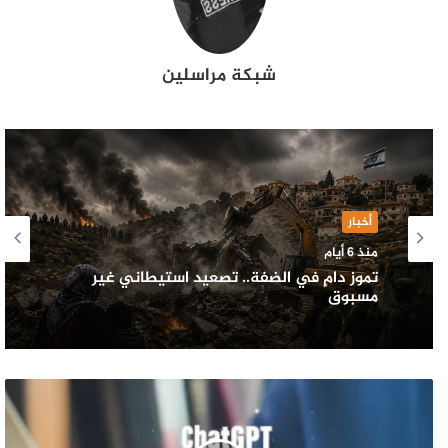
شبكة مراسلين
أخبار
منذ 6 أيام
تموز دامٍ في الضفة.. تصعيد استيطاني غير
مسبوق