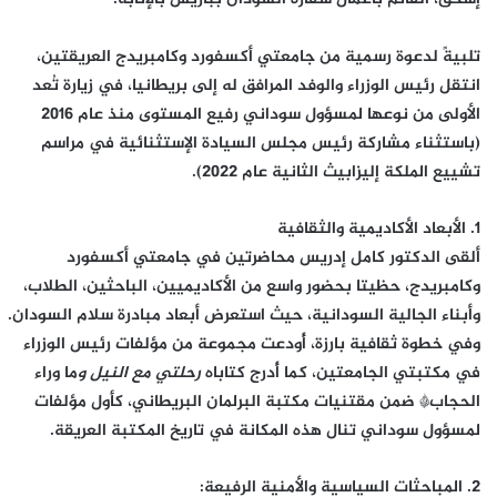
​تلبيةً لدعوة رسمية من جامعتي أكسفورد وكامبريدج العريقتين،
انتقل رئيس الوزراء والوفد المرافق له إلى بريطانيا، في زيارة تُعد
الأولى من نوعها لمسؤول سوداني رفيع المستوى منذ عام 2016
(باستثناء مشاركة رئيس مجلس السيادة الإستثنائية في مراسم
تشييع الملكة إليزابيث الثانية عام 2022).
​1. الأبعاد الأكاديمية والثقافية
​ألقى الدكتور كامل إدريس محاضرتين في جامعتي أكسفورد
وكامبريدج، حظيتا بحضور واسع من الأكاديميين، الباحثين، الطلاب،
وأبناء الجالية السودانية، حيث استعرض أبعاد مبادرة سلام السودان.
وفي خطوة ثقافية بارزة، أُودعت مجموعة من مؤلفات رئيس الوزراء
في مكتبتي الجامعتين، كما أُدرج كتاباه
رحلتي مع النيل و
ما وراء
الحجاب* ضمن مقتنيات مكتبة البرلمان البريطاني، كأول مؤلفات
لمسؤول سوداني تنال هذه المكانة في تاريخ المكتبة العريقة.
​2. المباحثات السياسية والأمنية الرفيعة: