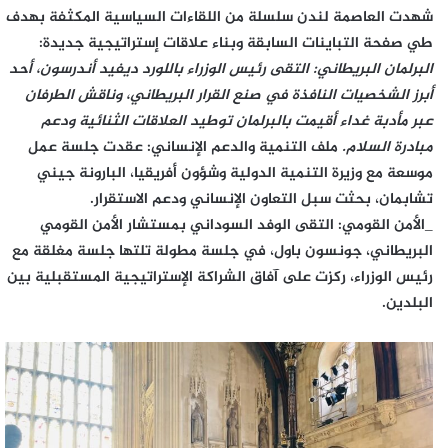
​شهدت العاصمة لندن سلسلة من اللقاءات السياسية المكثفة بهدف
طي صفحة التباينات السابقة وبناء علاقات إستراتيجية جديدة:
​البرلمان البريطاني: التقى رئيس الوزراء باللورد ديفيد أندرسون، أحد
أبرز الشخصيات النافذة في صنع القرار البريطاني، وناقش الطرفان
عبر مأدبة غداء أقيمت بالبرلمان توطيد العلاقات الثنائية ودعم
مبادرة السلام.
​ملف التنمية والدعم الإنساني: عقدت جلسة عمل
موسعة مع وزيرة التنمية الدولية وشؤون أفريقيا، البارونة جيني
تشابمان، بحثت سبل التعاون الإنساني ودعم الاستقرار.
_​الأمن القومي: التقى الوفد السوداني بمستشار الأمن القومي
البريطاني، جونسون باول، في جلسة مطولة تلتها جلسة مغلقة مع
رئيس الوزراء، ركزت على آفاق الشراكة الإستراتيجية المستقبلية بين
البلدين.