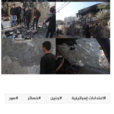
اعتداءات إسرائيلية
جنين
خسائر
صور