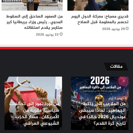
قديري مصباح: معركة الدول اليوم
من الصعود الساحق إلى السقوط
تحسم بالمعلومة قبل السلاح
المدوي.. رئيس وزراء بريطانيا كير
ستارمر يقدم استقالته
29 يونيو، 2026
22 يونيو، 2026
مقالات
من
من
الملاعب
ثورة
إلى
تموز
ذاكرة
إلى
منذ 5 أيام
منذ أسبوعين
من الملاعب إلى ذاكرة
من ثورة تموز إلى تحالفات
الجماهير..
تحالفات
الجماهير.. لماذا سيبقى
سياسية مقربة من
لماذا
سياسية
مونديال 2026 خالدًا في
الأمريكان.. مسار الحزب
سيبقى
مقربة
مونديال
تاريخ كرة القدم؟
من
الشيوعي العراقي
2026
الأمريكان..