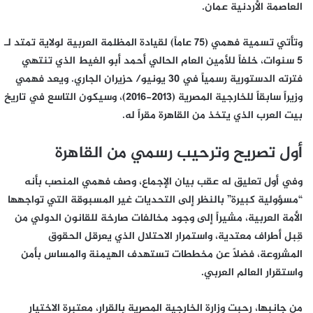
العاصمة الأردنية عمان.
وتأتي تسمية فهمي (75 عاماً) لقيادة المظلمة العربية لولاية تمتد لـ
5 سنوات، خلفاً للأمين العام الحالي أحمد أبو الغيط الذي تنتهي
فترته الدستورية رسمياً في 30 يونيو/ حزيران الجاري. ويعد فهمي
وزيراً سابقاً للخارجية المصرية (2013-2016)، وسيكون التاسع في تاريخ
بيت العرب الذي يتخذ من القاهرة مقراً له.
أول تصريح وترحيب رسمي من القاهرة
وفي أول تعليق له عقب بيان الإجماع، وصف فهمي المنصب بأنه
“مسؤولية كبيرة” بالنظر إلى التحديات غير المسبوقة التي تواجهها
الأمة العربية، مشيراً إلى وجود مخالفات صارخة للقانون الدولي من
قِبل أطراف معتدية، واستمرار الاحتلال الذي يعرقل الحقوق
المشروعة، فضلاً عن مخططات تستهدف الهيمنة والمساس بأمن
واستقرار العالم العربي.
من جانبها، رحبت وزارة الخارجية المصرية بالقرار، معتبرة الاختيار