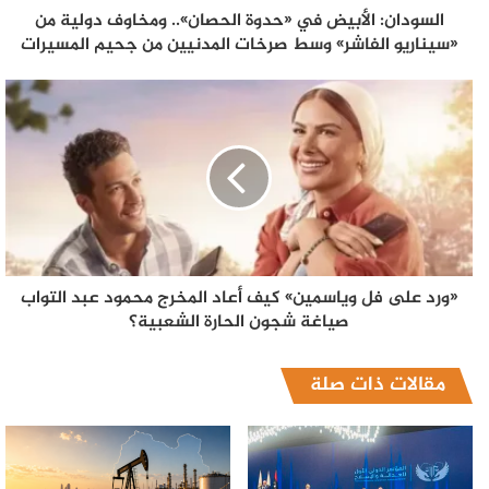
السودان: الأبيض في «حدوة الحصان».. ومخاوف دولية من
«سيناريو الفاشر» وسط صرخات المدنيين من جحيم المسيرات
«ورد على فل وياسمين» كيف أعاد المخرج محمود عبد التواب
صياغة شجون الحارة الشعبية؟
مقالات ذات صلة