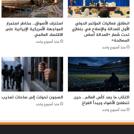
انطلاق فعاليات المؤتمر الدولي
استنزف الأسواق.. مخاطر استمرار
الأول للعدالة والإصلاح في بنغازي
المواجهة الأمريكية الإيرانية على
تحت شعار «العدالة أساس
الاقتصاد العالمي
المصالحة»
منذ أسبوع واحد
منذ أسبوع واحد
اكتئاب ما بعد كأس العالم.. حين
السجون تحولت إلى ساحات تعذيب
تنطفئ الأضواء ويبدأ الفراغ
منذ أسبوع واحد
منذ أسبوع واحد