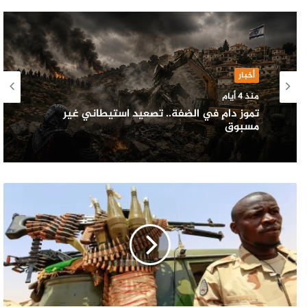
أخبار
منذ 4 أيام
تموز دامٍ في الضفة.. تصعيد استيطاني غير
مسبوق