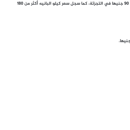
وسجلت الفراخ البلدي 85 جنيها في المزارع، لتباع بأكثر من 90 جنيها في التجزئة، كما سجل سعر كيلو البانيه أكثر من 180