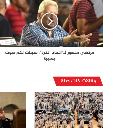
مرتضى منصور لـ"اتحاد الكرة": سجلت لكم صوت
وصورة
مقالات ذات صلة