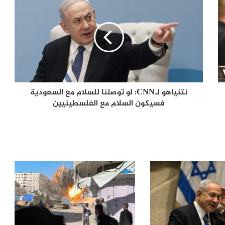
رئيس حكومة لبنان للجيش: أوقفوا
مطلقي الصواريخ
208 شهداء..إسرائيل تتعمد قتل
الصحفيين لمنع نقل جرائمها
نتنياهو لـCNN: لو توصلنا للسلام مع السعودية
فسيكون السلام مع الفلسطينيين
البرهان يعلن تطهير الخرطوم من مليشيات
الدعم السريع
العشائر الفلسطينية تحذر من محاولات زرع
الفتنة في غزة
استشهاد الناطق باسم حماس عبد
اللطيف القانوع بقصف خيمته شمالي غزة