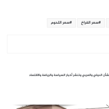
رئيس حكومة لبنان للجيش: أوقفوا
مطلقي الصواريخ
سعر الفراخ
سعر اللحوم
208 شهداء..إسرائيل تتعمد قتل
الصحفيين لمنع نقل جرائمها
البرهان يعلن تطهير الخرطوم من مليشيات
الدعم السريع
العشائر الفلسطينية تحذر من محاولات زرع
ن الدولي والعربي وتنشر أخبار السياسة والرياضة والاقتصاد
الفتنة في غزة
استشهاد الناطق باسم حماس عبد
اللطيف القانوع بقصف خيمته شمالي غزة