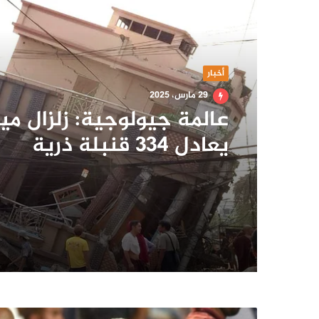
أقرأ التالي
أخبار
29 مارس، 2025
عالمة جيولوجية: زلزال ميا
يعادل 334 قنبلة ذرية