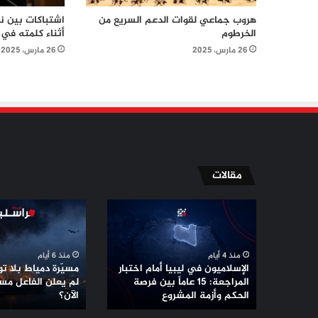
هروب جماعي لقوات الدعم السريع من
اشتباكات بين نت
الخرطوم
أثناء كلمته في
26 مارس، 2025
26 مارس، 2025
مقالات
الإسلاميون
مسيّرة
في
دمياط
ليبيا
بلا
أمام
توقيع
منذ 4 أيام
منذ 6 أيام
اختبار
..
الإسلاميون في ليبيا أمام اختبار
مسيّرة دمياط بلا توق
المراجعة:
لماذا
المراجعة: 15 عاماً بين فرصة
لم يعلن الفاعل مس
15
الحكم وأزمة المشروع
لم
الآن؟
عاماً
يعلن