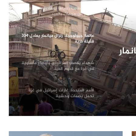
أمريكا تطالب رعاياها بمغادرة سوريا فوراً
وتحذر من هجمات بالعيد
عالمة جيولوجية: زلزال ميانمار يعادل 334
قنبلة ذرية
نمار
شهداء بقصف إسرائيلي وأوضاع مأساوية
في غزة مع قدوم العيد
الأمم المتحدة: غارات إسرائيل في غزة
تحمل بصمات وحشية
لأول مرة منذ وقف النار.. إسرائيل تستهدف
ضاحية بيروت