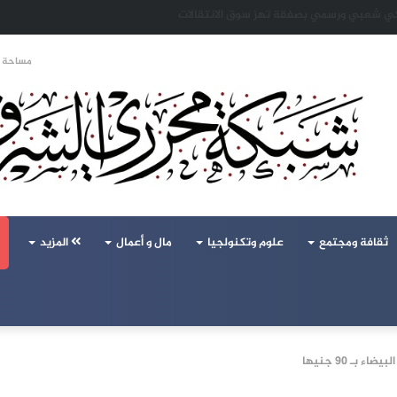
تحالف تركيا والسعودية وباكستان يفتح أسئلة جديدة حول ميزان القوى الإقليمي
مساحة ا
ثقافة ومجتمع
علوم وتكنولجيا
مال و أعمال
المزيد
بـ 90 جنيها