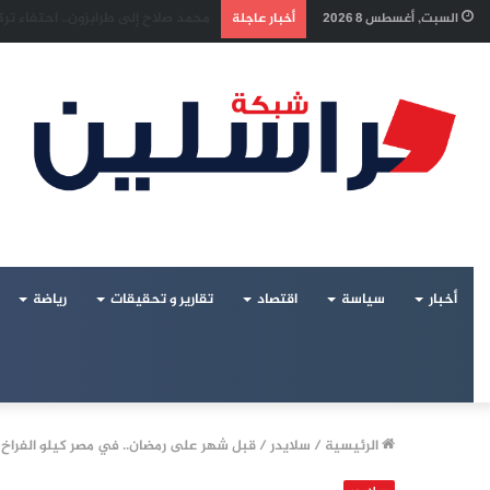
إسرائيل تراقب «اتفاق مكة» بقلق.. 
السبت, أغسطس 8 2026
أخبار عاجلة
أخبار
سياسة
اقتصاد
تقارير و تحقيقات
رياضة
الرئيسية
/
سلايدر
/
قبل شهر على رمضان.. في مصر كيلو الفراخ البيضاء 