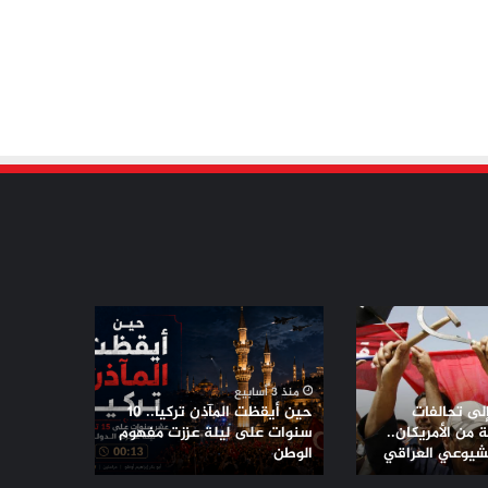
حين
أيقظت
المآذن
تركيا..
منذ 3 أسابيع
10
إلى تحالفات
حين أيقظت المآذن تركيا.. 10
سنوات
من الأمريكان..
سنوات على ليلة عززت مفهوم
لشيوعي العراقي
على
الوطن
ليلة