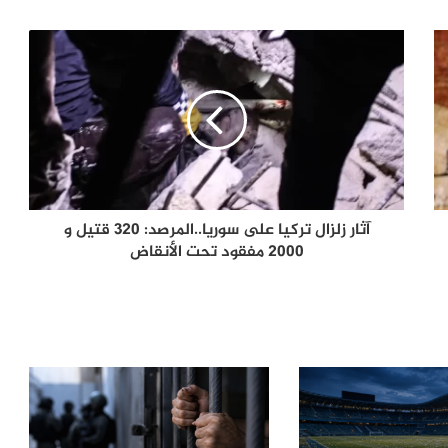
اقتربت نهاية إنفانتينو في «فيفا»؟
الإله في الحرب .. كيف وظّفت أميركا وإيران
الدين في الصراع بينهما؟
الصحافة الأجنبية اليوم: تصعيد أميركي
مرتقب ضد إيران وأزمات غزة وسبتة
وأوكرانيا تتصدر المشهد
آثار زلزال تركيا على سوريا..المرصد: 320 قتيل و
2000 مفقود تحت الأنقاض
لماذا يفكر الشباب العربي في الهجرة؟
أرقام تكشف الدول الأكثر رغبة
وسيناريوهات الملف حتى 2030
أزمة سبتة تفجّر خلافاً أوروبياً.. سانشيز
يرفض ضغوط ميلوني ويحذّر من انقسام
الاتحاد الأوروبي
انطلاق فعاليات المؤتمر الدولي الأول