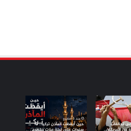
حين
أيقظت
المآذن
تركيا..
منذ 3 أسابيع
10
إلى تحالفات
حين أيقظت المآذن تركيا.. 10
سنوات
من الأمريكان..
سنوات على ليلة عززت مفهوم