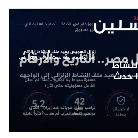
للعدالة والإصلاح في بنغازي تحت شعار
«العدالة أساس المصالحة»
تموز دامٍ في الضفة.. تصعيد استيطاني
غير مسبوق
زلزال السويس يعيد ملف النشاط الزلزالي
إلى الواجهة.. ماذا حدث وما أبرز الزلازل في
لنشاط
تاريخ مصر؟
ذا حدث
مسيّرة دمياط بلا توقيع .. لماذا لم يعلن
مصر؟
الفاعل مسؤوليته حتى الآن؟
ترامب يعلّق ضرباته ضد إيران.. اتفاق
مرتقب لإنهاء الحرب أم هدنة أخرى قابلة
للانهيار؟
من صفقة الحقوق إلى أزمة قيادة.. هل