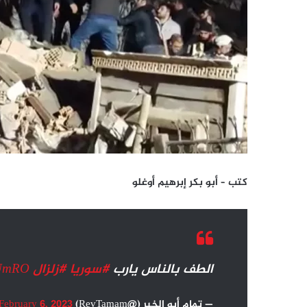
كتب – أبو بكر إبرهيم أوغلو
الطف بالناس يارب
#سوريا
#زلزال
cUmRO
— تمام أبو الخير (@RevTamam)
February 6, 2023