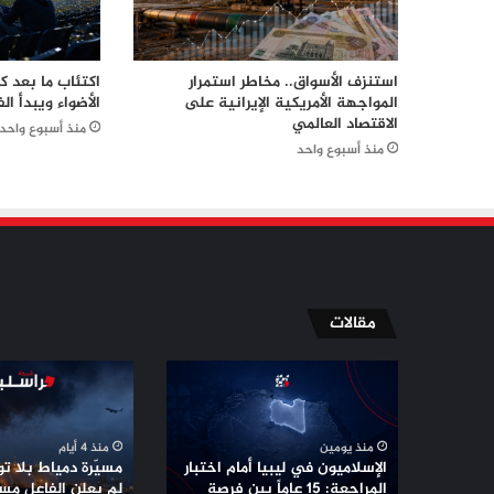
استنزف الأسواق.. مخاطر استمرار
اكتئاب ما بعد 
المواجهة الأمريكية الإيرانية على
الأضواء ويبدأ الف
الاقتصاد العالمي
منذ أسبوع واحد
منذ أسبوع واحد
مقالات
الإسلاميون
مسيّرة
في
دمياط
ليبيا
بلا
أمام
توقيع
منذ يومين
منذ 4 أيام
اختبار
..
الإسلاميون في ليبيا أمام اختبار
مسيّرة دمياط بلا توق
المراجعة:
لماذا
المراجعة: 15 عاماً بين فرصة
لم يعلن الفاعل مس