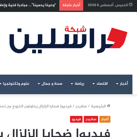
إسرائيليون غادروا بلا رجعة: اخترن
الخميس, أغسطس 6 2026
أخبار عاجلة
أخبار
اقتصاد
رياضة
صحة و جمال
علوم وتكنولجيا
الرئيسية
/
سلايدر
/
فيديو| ضحايا الزلزال يحاولون الخروج من تح
أخبار
سلايدر
فيديو
فيديو| ضحايا الزلزال