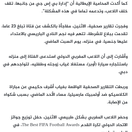
كما أكدت المحامية الإيطالية أن “إدارة بي إس جي من جانبها، تقف
خلف اللاعب، وتدعمه تماما في هذه المشكلة”.
وفجرت تقارير صحفية، الاثنين، مفاجأة بالكشف عن فتاة تبلغ 23 عاما،
تقدمت ببلاغ للشرطة، تتهم فيه نجم النادي الباريسي بالاعتداء
عليها جنسيا، في منزله، يوم السبت الماضي.
وأشارت إلى أن اللاعب المغربي الدولي استدعى الفتاة إلى منزله
باستئجاره سيارة (أوبر)، مستغلا غياب زوجته وطفليه، لتواجدهم في
دبي.
وربطت التقارير الصحفية الواقعة بغياب أشرف حكيمي عن مباراة
الكلاسيكو ضد أولمبيك مارسيليا، مساء الأحد الماضي، بسبب شكواه
من الإصابة.
وحضر اللاعب المغربي بشكل طبيعي، الاثنين، حفل توزيع جوائز
الاتحاد الدولي لكرة القدم The Best FIFA Football Awards، في