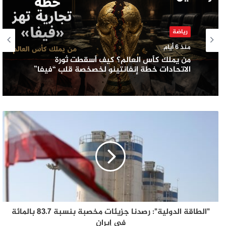
رياضة
منذ 6 أيام
من يملك كأس العالم؟ كيف أسقطت ثورة
الاتحادات خطة إنفانتينو لخصخصة قلب “فيفا”
"الطاقة الدولية": رصدنا جزيئات مخصبة بنسبة 83.7 بالمائة
في إيران