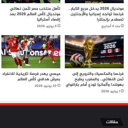
مونديال 2026 يدخل مربع الكبار..
تأهل منتخب مصر لثمن نهائي
فرنسا تواجه إسبانيا والأرجنتين
مونديال كأس العالم 2026 بعد
تصطدم بإنجلترا
إقصاء أستراليا
منذ 4 أسابيع
4 يوليو، 2026
فرنسا والمكسيك والنرويج إلى
ميسي يهدر فرصة تاريخية للانفراد
ثمن النهائي.. والمغرب يطيح
بعرش هدافي كأس العالم
بهولندا وألمانيا تودع أمام باراغواي
22 يونيو، 2026
1 يوليو، 2026
مقالات