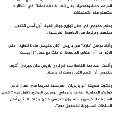
المزاعم جملة وتفصيلا، وقال إنها “خاطئة تماما”، في انتظار ما
ستسفر عنه التحقيقات.
وظهر حكيمي في حفل توزيع جوائز الفيفا، أول أمس الاثنين،
مبتسما ومرتاحا، في العاصمة الفرنسية.
وأفاد مراسل “ماركا” في باريس: “كان حكيمي هادئا للغاية”، على
الرغم من أن التقارير المزعومة، تزامنت مع حفل “ذا بيست”.
وأكدت المحامية الخاصة بمدافع نادي باريس سان جيرمان، أشرف
حكيمي، أن التهم التي وجهت له باطلة.
ونشرت صحيفة “لو باريزيان” الفرنسية تصريحا على لسان فاني
كولين، المحامية الخاصة بالمدافع المغربي الدولي، تقول فيه “التهم
الموجهة لحكيمي باطلة، وإن حكيمي هادئ، وجاهز للمثول أمام
السلطات المسؤولة للتحقيق معه”.