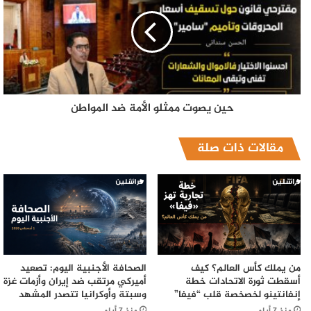
حين يصوت ممثلو الأمة ضد المواطن
مقالات ذات صلة
من يملك كأس العالم؟ كيف
الصحافة الأجنبية اليوم: تصعيد
أسقطت ثورة الاتحادات خطة
أميركي مرتقب ضد إيران وأزمات غزة
إنفانتينو لخصخصة قلب “فيفا”
وسبتة وأوكرانيا تتصدر المشهد
منذ 7 أيام
منذ 7 أيام