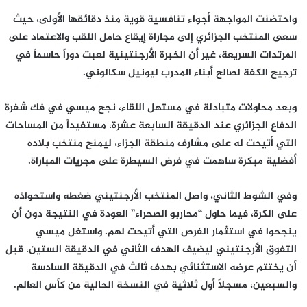
واحتضنت المواجهة أجواء تنافسية قوية منذ دقائقها الأولى، حيث
سعى المنتخب الجزائري إلى مجاراة إيقاع حامل اللقب والاعتماد على
المرتدات السريعة، غير أن الخبرة الأرجنتينية لعبت دوراً حاسماً في
ترجيح الكفة لصالح أبناء المدرب ليونيل سكالوني.
وبعد محاولات متبادلة في مستهل اللقاء، نجح ميسي في فك شفرة
الدفاع الجزائري عند الدقيقة السابعة عشرة، مستفيداً من المساحات
التي أتيحت له على مشارف منطقة الجزاء، ليمنح منتخب بلاده
أفضلية مبكرة ساهمت في فرض السيطرة على مجريات المباراة.
وفي الشوط الثاني، واصل المنتخب الأرجنتيني ضغطه واستحواذه
على الكرة، فيما حاول “محاربو الصحراء” العودة في النتيجة دون أن
ينجحوا في استثمار الفرص التي أتيحت لهم. واستغل ميسي
التفوق الأرجنتيني ليضيف الهدف الثاني في الدقيقة الستين، قبل
أن يختتم عرضه الاستثنائي بهدف ثالث في الدقيقة السادسة
والسبعين، مسجلاً أول ثلاثية في النسخة الحالية من كأس العالم.