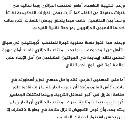
ورغم النتيجة القاسية، أظهر المنتخب الجزائري روحاً قتالية في
فترات متفرقة من اللقاء، كما أثارت بعض القرارات التحكيمية نقاشاً
واسعاً بين المتابعين، خاصة فيما يتعلق ببعض اللقطات التي طالب
خلالها اللاعبون الجزائريون بمراجعة تقنية الفيديو.
ويمنح هذا الفوز دفعة معنوية كبيرة للمنتخب الأرجنتيني في سباق
التأهل عن المجموعة، بينما يجد المنتخب الجزائري نفسه أمام ضرورة
تحقيق نتائج إيجابية في الجولتين المقبلتين من أجل الإبقاء على
آماله قائمة في بلوغ الدور الثاني.
أما على المستوى الفردي، فقد واصل ميسي تعزيز أسطورته في
ملاعب كأس العالم، مؤكداً أن خبرته الطويلة ما زالت قادرة على
صناعة الفارق في أكبر المحافل الكروية. وبينما احتفلت الجماهير
الأرجنتينية ببداية مثالية، يدرك المنتخب الجزائري أن الطريق لم
ينته بعد، وأن فرص التعويض لا تزال متاحة في بطولة لا تعترف إلا
بمن يحسن استثمار لحظاتها الحاسمة.