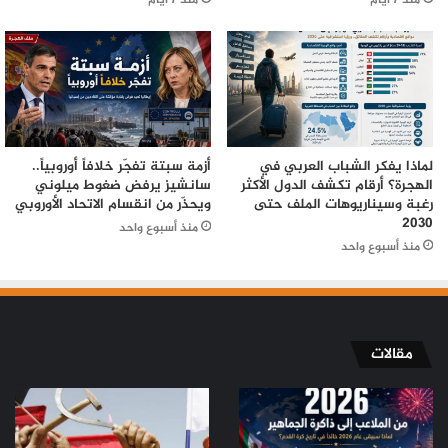
لماذا يفكر الشباب العربي في
أزمة سبتة تفجّر خلافاً أوروبياً..
الهجرة؟ أرقام تكشف الدول الأكثر
سانشيز يرفض ضغوط ميلوني
رغبة وسيناريوهات الملف حتى
ويحذّر من انقسام الاتحاد الأوروبي
2030
منذ أسبوع واحد
منذ أسبوع واحد
مقالات
من
من
الملاعب
ثورة
إلى
تموز