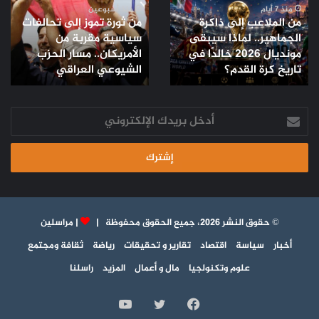
ذاكرة
إلى
منذ 7 أيام
منذ أسبوعين
من الملاعب إلى ذاكرة
من ثورة تموز إلى تحالفات
الجماهير..
تحالفات
الجماهير.. لماذا سيبقى
سياسية مقربة من
لماذا
سياسية
مونديال 2026 خالدًا في
الأمريكان.. مسار الحزب
سيبقى
مقربة
مونديال
تاريخ كرة القدم؟
من
الشيوعي العراقي
2026
الأمريكان..
خالدًا
مسار
في
أدخل
الحزب
تاريخ
بريدك
الشيوعي
كرة
الإلكتروني
العراقي
القدم؟
© حقوق النشر 2026، جميع الحقوق محفوظة |
|
مراسلين
أخبار
سياسة
اقتصاد
تقارير و تحقيقات
رياضة
ثقافة ومجتمع
علوم وتكنولجيا
مال و أعمال
المزيد
راسلنا
فيسبوك
تويتر
يوتيوب