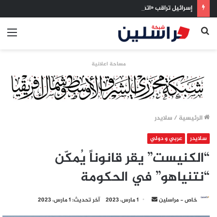
إسرائيل تراقب «اتفاق مكة» بقلق.. تحالف تركيا والسعودية وباكستان يفتح أسئلة جديدة حول ميزان القوى الإقليمي
بحث
الق
عن
مساحة اعلانية
الرئيسية
/
سلايدر
سلايدر
عربي و دولي
“الكنيست” يقر قانوناً يُمكّن
“نتنياهو” في الحكومة
أرسل
خاص - مراسلين
1 مارس، 2023
آخر تحديث: 1 مارس، 2023
بريدا