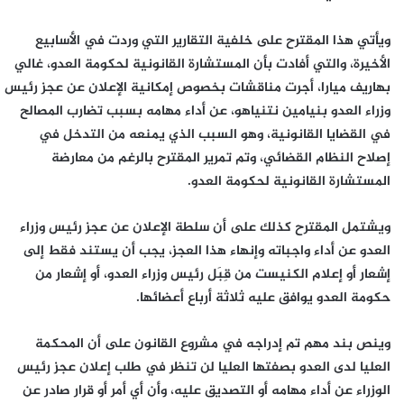
ويأتي هذا المقترح على خلفية التقارير التي وردت في الأسابيع
الأخيرة، والتي أفادت بأن المستشارة القانونية لحكومة العدو، غالي
بهاريف ميارا، أجرت مناقشات بخصوص إمكانية الإعلان عن عجز رئيس
وزراء العدو بنيامين نتنياهو، عن أداء مهامه بسبب تضارب المصالح
في القضايا القانونية، وهو السبب الذي يمنعه من التدخل في
إصلاح النظام القضائي، وتم تمرير المقترح بالرغم من معارضة
المستشارة القانونية لحكومة العدو.
ويشتمل المقترح كذلك على أن سلطة الإعلان عن عجز رئيس وزراء
العدو عن أداء واجباته وإنهاء هذا العجز، يجب أن يستند فقط إلى
إشعار أو إعلام الكنيست من قِبَل رئيس وزراء العدو، أو إشعار من
حكومة العدو يوافق عليه ثلاثة أرباع أعضائها.
وينص بند مهم تم إدراجه في مشروع القانون على أن المحكمة
العليا لدى العدو بصفتها العليا لن تنظر في طلب إعلان عجز رئيس
الوزراء عن أداء مهامه أو التصديق عليه، وأن أي أمر أو قرار صادر عن