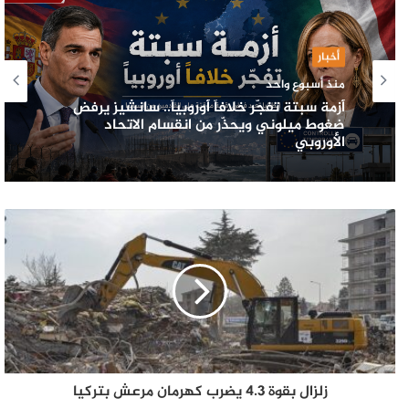
أخبار
منذ أسبوع واحد
أزمة سبتة تفجّر خلافاً أوروبياً.. سانشيز يرفض
ضغوط ميلوني ويحذّر من انقسام الاتحاد
الأوروبي
زلزال بقوة 4.3 يضرب كهرمان مرعش بتركيا