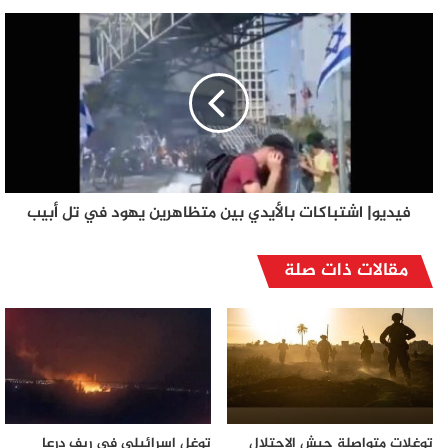
فيديو| اشتباكات بالأيدي بين متظاهرين يهود في تل أبيب
مقالات ذات صلة
توغلات متواصلة جيش الاحتلال
توغل إسرائيلي في ريف درعا