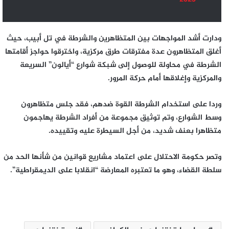
ودارت أشد المواجهات بين المتظاهرين والشرطة في تل أبيب، حيث
أغلق المتظاهرون عدة مفترقات طرق مركزية، واخترقوا حواجز أقامتها
الشرطة في محاولة للوصول إلى شبكة شوارع “أيالون” السريعة
والمركزية وإغلاقها أمام حركة المرور.
وردا على استخدام الشرطة القوة ضدهم، فقد جلس متظاهرون
وسط الشوارع، وتم توثيق مجموعة من أفراد الشرطة يهاجمون
متظاهرا بعنف شديد، من أجل السيطرة عليه وتقييده.
وتصر حكومة الاحتلال على اعتماد مشاريع قوانين من شأنها الحد من
سلطة القضاء، وهو ما تعتبره المعارضة “انقلابا على الديمقراطية”.