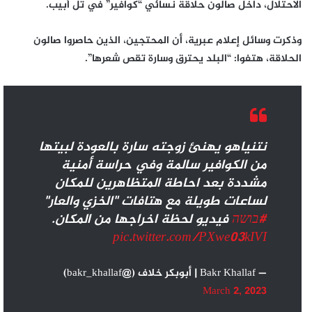
الاحتلال، داخل صالون حلاقة نسائي “كوافير” في تل أبيب.
وذكرت وسائل إعلام عبرية، أن المحتجين، الذين حاصروا صالون
الحلاقة، هتفوا: “البلد يحترق وسارة تقص شعرها”.
نتنياهو يهنئ زوجته سارة بالعودة لبيتها
من الكوافير سالمة وفي حراسة أمنية
مشددة بعد احاطة المتظاهرين للمكان
لساعات طويلة مع هتافات "الخزي والعار"
#בושה
فيديو لحظة اخراجها من المكان.
pic.twitter.com/PXwe03kIVI
— Bakr Khallaf | أبوبكر خلاف (@bakr_khallaf)
March 2, 2023