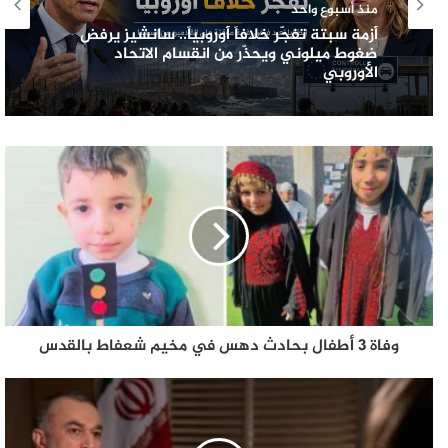
منذ أسبوع واحد
أزمة سبتة تفجّر خلافاً أوروبياً.. سانشيز يرفض
ضغوط ميلوني ويحذّر من انقسام الاتحاد
الأوروبي
وفاة 3 أطفال بحادث دهس في مخيم شعفاط بالقدس