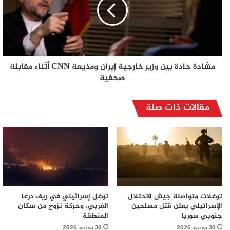
مشادة حادة بين وزير خارجية إيران ومذيعة CNN أثناء مقابلة
صحفية
مقالات ذات صلة
توغلات متواصلة جيش الاحتلال
توغل إسرائيلي في ريف درعا
الإسرائيلي يعلن قتل مسلحين
الغربي، وحركة نزوح من سكان
جنوبي سوريا
المنطقة
30 يونيو، 2026
30 يونيو، 2026