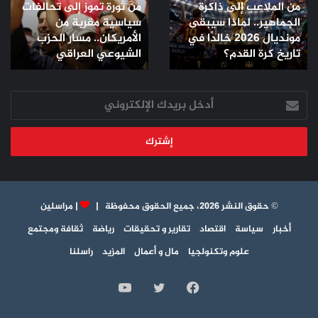
من الملاعب إلى ذاكرة
من ثورة تموز إلى تحالفات
الجماهير..
تحالفات
الجماهير.. لماذا سيبقى
سياسية مقربة من
لماذا
سياسية
مونديال 2026 خالدًا في
الأمريكان.. مسار الحزب
سيبقى
مقربة
مونديال
تاريخ كرة القدم؟
من
الشيوعي العراقي
2026
الأمريكان..
خالدًا
مسار
في
أدخل
الحزب
تاريخ
بريدك
الشيوعي
كرة
الإلكتروني
العراقي
القدم؟
© حقوق النشر 2026، جميع الحقوق محفوظة |
|
مراسلين
أخبار
سياسة
اقتصاد
تقارير و تحقيقات
رياضة
ثقافة ومجتمع
علوم وتكنولجيا
مال و أعمال
المزيد
راسلنا
فيسبوك
تويتر
يوتيوب