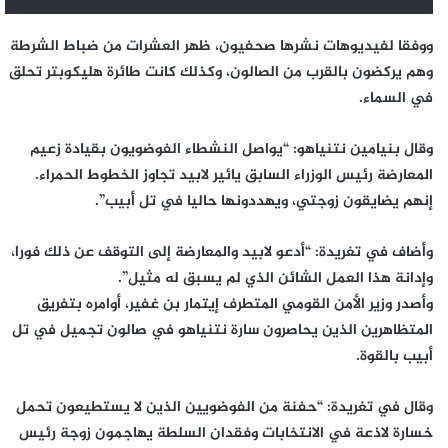
ووفقا لفيديوهات نشرها صحفيون، ظهر العشرات من ضباط الشرطة
وهم يركضون بالقرب من الصالون، وكذلك كانت طائرة هليكوبتر تحلق
في السماء.
وقال بنيامين نتنياهو: “يواصل النشطاء الفوضويون بقيادة زعيم
المعارضة رئيس الوزراء السابق يائير لابيد تجاوز الخطوط الحمراء.
إنهم يضايقون زوجتي، ويهددونها حاليا في تل أبيب”.
وأضاف في تغريدة: “أدعو لابيد والمعارضة إلى التوقف عن ذلك فورا،
وإدانة هذا العمل الشائن الذي لم يسبق له مثيل”.
وأصدر وزير الأمن القومي المتطرف إيتمار بن غفير، أوامره بتفريق
المتظاهرين الذين يحاصرون سارة نتنياهو في صالون تجميل في تل
أبيب بالقوة.
وقال في تغريدة: “حفنة من الفوضويين الذين لا يستطيعون تحمل
خسارة لاذعة في الانتخابات وفقدان السلطة يهاجمون زوجة رئيس