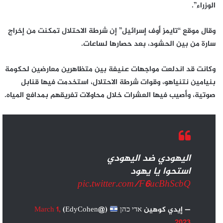
الوزراء”.
وقال موقع “تايمز أوف إسرائيل” إن شرطة الاحتلال تمكنت من إخراج
سارة من بين الحشود، بعد حصارها لساعات.
وكانت قد اندلعت مواجهات عنيفة بين متظاهرين معارضين لحكومة
بنيامين نتنياهو، وقوات شرطة الاحتلال، استخدمت فيها قنابل
صوتية، وأصيب فيها العشرات خلال محاولات تفريقهم بمدافع المياه.
اليهودي ضد اليهودي
استحوا يا يهود
pic.twitter.com/F6ucBhScbQ
— إيدي كوهين אדי כהן
(@EdyCohen)
March 1,
2023