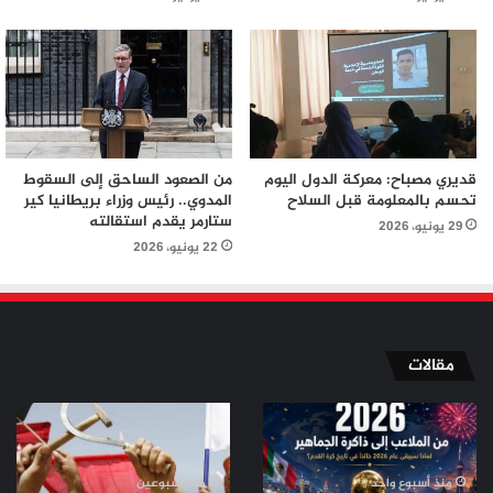
قديري مصباح: معركة الدول اليوم
من الصعود الساحق إلى السقوط
تحسم بالمعلومة قبل السلاح
المدوي.. رئيس وزراء بريطانيا كير
ستارمر يقدم استقالته
29 يونيو، 2026
22 يونيو، 2026
مقالات
من
من
الملاعب
ثورة
إلى
تموز
ذاكرة
إلى
منذ أسبوع واحد
منذ أسبوعين