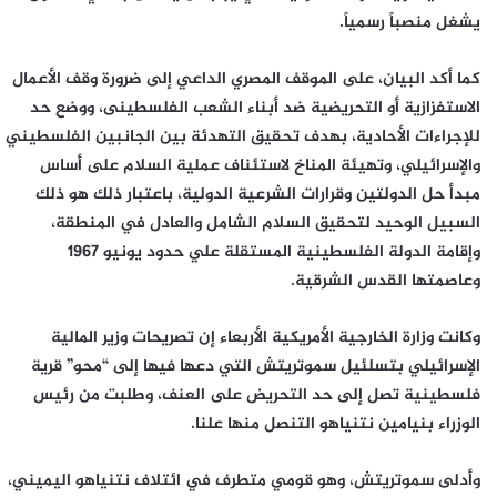
يشغل منصباً رسمياً.
كما أكد البيان، على الموقف المصري الداعي إلى ضرورة وقف الأعمال
الاستفزازية أو التحريضية ضد أبناء الشعب الفلسطينى، ووضع حد
للإجراءات الأحادية، بهدف تحقيق التهدئة بين الجانبين الفلسطيني
والإسرائيلي، وتهيئة المناخ لاستئناف عملية السلام على أساس
مبدأ حل الدولتين وقرارات الشرعية الدولية، باعتبار ذلك هو ذلك
السبيل الوحيد لتحقيق السلام الشامل والعادل في المنطقة،
وإقامة الدولة الفلسطينية المستقلة علي حدود يونيو 1967
وعاصمتها القدس الشرقية.
وكانت وزارة الخارجية الأمريكية الأربعاء إن تصريحات وزير المالية
الإسرائيلي بتسلئيل سموتريتش التي دعها فيها إلى “محو” قرية
فلسطينية تصل إلى حد التحريض على العنف، وطلبت من رئيس
الوزراء بنيامين نتنياهو التنصل منها علنا.
وأدلى سموتريتش، وهو قومي متطرف في ائتلاف نتنياهو اليميني،