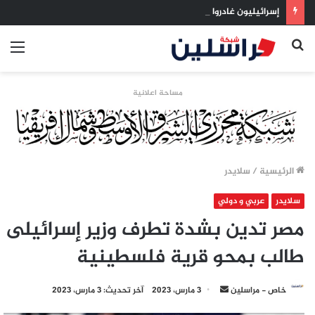
إسرائيليون غادروا بلا رجعة: اخترنا الهجرة لنعيش بلا خوف
بحث
الق
عن
مساحة اعلانية
الرئيسية
/
سلايدر
سلايدر
عربي و دولي
مصر تدين بشدة تطرف وزير إسرائيلى
طالب بمحو قرية فلسطينية
أرسل
خاص - مراسلين
3 مارس، 2023
آخر تحديث: 3 مارس، 2023
بريدا