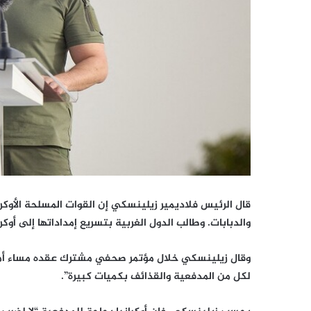
قال الرئيس فلاديمير زيلينسكي إن القوات المسلحة الأوك
والدبابات. وطالب الدول الغربية بتسريع إمداداتها إلى أوكرا
وقال زيلينسكي خلال مؤتمر صحفي مشترك عقده مساء أمس 
لكل من المدفعية والقذائف بكميات كبيرة”.