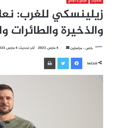
سلايدر
عربي و دولي
زيلينسكي للغرب: نع
والذخيرة والطائرات وا
أرسل
خاص - مراسلين
4 مارس، 2023
آخر تحديث: 4 مارس، 2023
بريدا
فيسبوك
تويتر
طباعة
إلكترونيا
شاركها