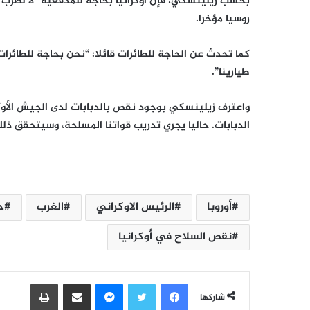
بحسب زيلينسكي، فإن أوكرانيا بحاجة للمدفعية “لا لضرب ا
روسيا مؤخرا.
كما تحدث عن الحاجة للطائرات قائلا: “نحن بحاجة للطائرات
طيارينا”.
واعترف زيلينسكي بوجود نقص بالدبابات لدى الجيش الأوكر
الدبابات. حاليا يجري تدريب قواتنا المسلحة، وسيتحقق ذل
أوروبا
الرئيس الاوكراني
الغرب
ح
نقص السلاح في أوكرانيا
فيسبوك
تويتر
ماسنجر
مشاركة عبر البريد
طباعة
شاركها