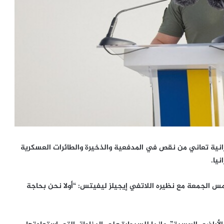
رانية تعاني من نقص في المدفعية والذخيرة والطائرات العسكرية
نيا.
الجمعة مع نظيره اللاتفي إيجيلز ليفيتس: “أولا نحن بحاجة