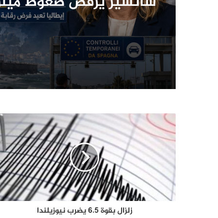
سانشيز يرفض ضغوط ميل
ويحذّر من انقسام الاتحاد
الأوروبي
زلزال بقوة 6.5 يضرب نيوزيلندا