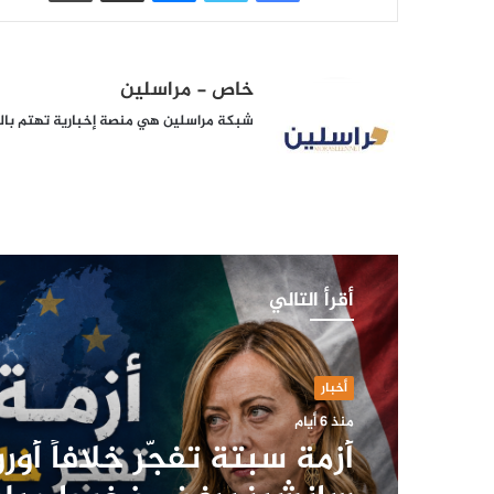
خاص - مراسلين
شبكة مراسلين هي منصة إخبارية تهتم بالشأ
أقرأ التالي
أخبار
منذ 6 أيام
أزمة سبتة تفجّر خلافاً أوروب