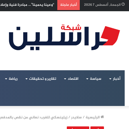
إسرائيليون غادروا بلا رجعة: اخترنا
الجمعة, أغسطس 7 2026
أخبار عاجلة
أخبار
سياسة
اقتصاد
تقارير و تحقيقات
رياضة
الرئيسية
/
سلايدر
/
زيلينسكي للغرب: نعاني من نقص بالمدفعية 