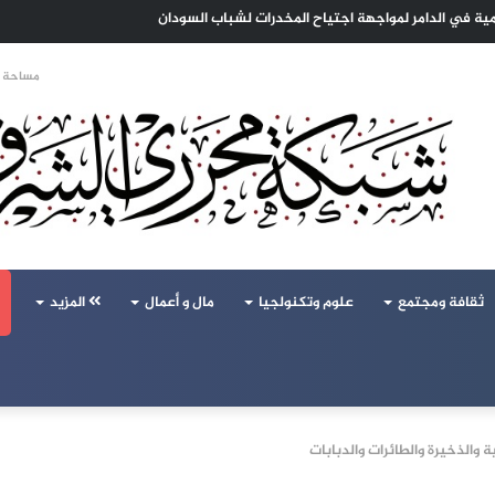
 الهجرة لنعيش بلا خوف
مساحة ا
ثقافة ومجتمع
علوم وتكنولجيا
مال و أعمال
المزيد
والذخيرة والطائرات والدبابات