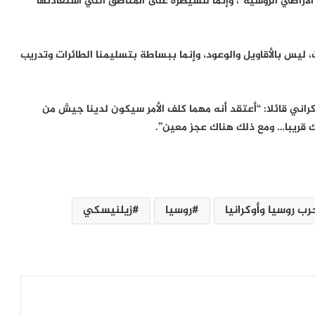
لأراضي الروسية”، وإنما للسيطرة على المناطق التي استعادتها
، ليس بالأقاويل والوعود، وإنما ببساطة بتسليمنا الطائرات وتدريب
اني قائلا: “أعتقد أنه مهما كلف الأمر سيكون لدينا جيش من
ك قريبا… ومع ذلك هناك عجز معين”.
غزة تمهد لتسليم إدارة القطاع.. حل لجنة
متابعة العمل الحكومي ونقل صلاحياتها
رب روسيا وأوكرانيا
روسيا
زيلنيسكي
تحذير من خطر يهدد الطبيب حسام أبو
صفي
تصعيد إسرائيلي جديد، يستهدف ريفي