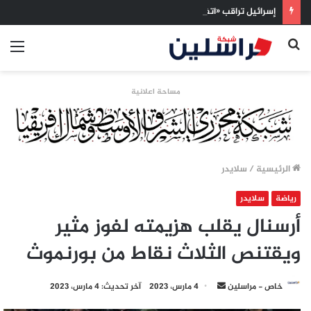
إسرائيل تراقب «اتفاق مكة» بقلق.. تحالف تركيا والسعودية وباكستان يفتح أسئلة جديدة حول ميزان القوى الإقليمي
بحث
الق
عن
مساحة اعلانية
الرئيسية
/
سلايدر
رياضة
سلايدر
أرسنال يقلب هزيمته لفوز مثير
ويقتنص الثلاث نقاط من بورنموث
أرسل
خاص - مراسلين
4 مارس، 2023
آخر تحديث: 4 مارس، 2023
بريدا