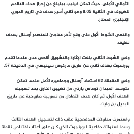
الثواني الأولى، حيث تمكن فيليب بيلينغ من إحراز هدف التقدم
للضيوف في الثانية 9.05 وهو ثاني أسرع هدف في تاريخ الدوري
الإنجليزي الممتاز.
وانتهى الشوط الأول على وقع تأخر مفاجئ للمتصدر أرسنال بهدف
نظيف.
وفي الشوط الثاني بلغت الإثارة والتشويق أقصى مدى عندما تقدم
بورنموث بهدف ثاني عن طريق ماركوس سينيسي في الدقيقة 57.
وفي الدقيقة 62 استعاد آرسنال وجماهيره الأمل عندما تمكن
متوسط الميدان توماس بارتي من تضييق الفارق بعد تسجيله
الهدف الأول، ثم كان هدف التعادل من تصويبة صاروخية عن طريق
البديل بن وايت.
واستمرت محاولات المدفعجية عقب ذلك لتسجيل الهدف الثالث
وسط استماتة دفاعية لبورنموث الذي كان على أعتاب اقتناص نقطة