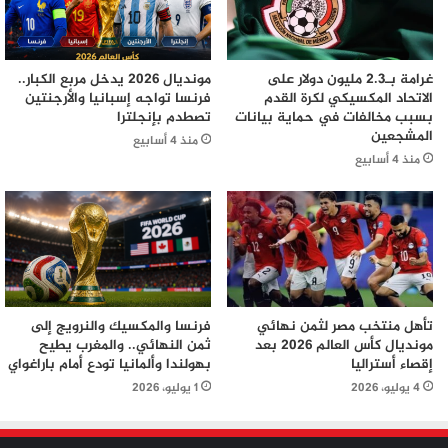
غرامة بـ2.3 مليون دولار على
مونديال 2026 يدخل مربع الكبار..
الاتحاد المكسيكي لكرة القدم
فرنسا تواجه إسبانيا والأرجنتين
بسبب مخالفات في حماية بيانات
تصطدم بإنجلترا
المشجعين
منذ 4 أسابيع
منذ 4 أسابيع
تأهل منتخب مصر لثمن نهائي
فرنسا والمكسيك والنرويج إلى
مونديال كأس العالم 2026 بعد
ثمن النهائي.. والمغرب يطيح
إقصاء أستراليا
بهولندا وألمانيا تودع أمام باراغواي
4 يوليو، 2026
1 يوليو، 2026