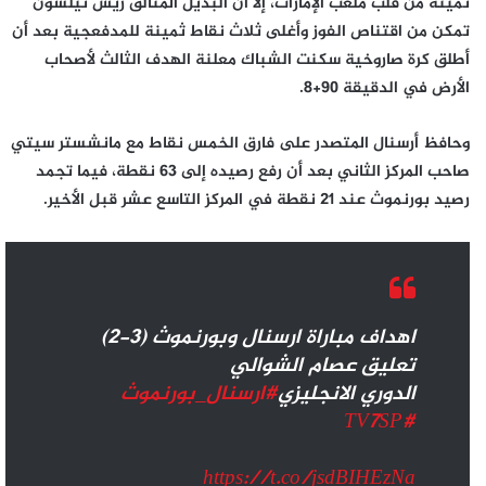
ثمينة من قلب ملعب الإمارات، إلا أن البديل المتألق ريس نيلسون
تمكن من اقتناص الفوز وأغلى ثلاث نقاط ثمينة للمدفعجية بعد أن
أطلق كرة صاروخية سكنت الشباك معلنة الهدف الثالث لأصحاب
الأرض في الدقيقة 90+8.
وحافظ أرسنال المتصدر على فارق الخمس نقاط مع مانشستر سيتي
صاحب المركز الثاني بعد أن رفع رصيده إلى 63 نقطة، فيما تجمد
رصيد بورنموث عند 21 نقطة في المركز التاسع عشر قبل الأخير.
اهداف مباراة ارسنال وبورنموث (3-2)
تعليق عصام الشوالي
الدوري الانجليزي
#ارسنال_بورنموث
#TV7SP
https://t.co/jsdBIHEzNa