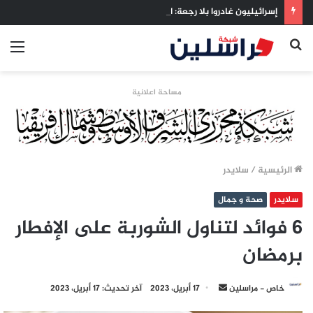
إسرائيليون غادروا بلا رجعة: اخترنا الهجرة لنعيش بلا خوف
بحث
الق
عن
مساحة اعلانية
الرئيسية
/
سلايدر
سلايدر
صحة و جمال
6 فوائد لتناول الشوربة على الإفطار
برمضان
أرسل
خاص - مراسلين
17 أبريل، 2023
آخر تحديث: 17 أبريل، 2023
بريدا