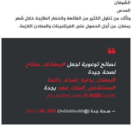
الشوفان
العدس
وتأكد من تناول الكثير من الفاكهة والخضار الطازجة خلال شهر
رمضان، من أجل الحصول على الفيتامينات والمعادن اللازمة.
نصائح توعوية لجعل
#رمضانك_مفتاح
لصحة جيدة
#رمضان_بداية_لصحة_دائمة
#مستشفى_الملك_فهد
بجدة
pic.twitter.com/K1450GcssW
— صـحة جدة (@Jeddahhealth)
March 28, 2023