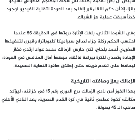
الأبيض أن يعزز تقدمه بهدف ثانٍ سجله المهاجم الأنغولي تشيكو
بانزا، إلا أن حكم اللقاء قرر إلغاءه بعد العودة لتقنية الفيديو لوجود
خطأ سبقت عملية هز الشباك.
وفي الشوط الثاني، بلغت الإثارة ذروتها في الدقيقة 56 عندما
احتسب الحكم ركلة جزاء لصالح سيراميكا كليوباترا؛ وانبرى لتنفيذها
المغربي أحمد بلحاج، لكن حارس الزمالك محمد عواد ارتدى قفاز
الإجادة وتصدى للكرة ببراعة فائقة، مجهضاً آمال المنافس في العودة،
ليحافظ على تقدم فريقه حتى إطلاق صافرة النهاية السعيدة.
الزمالك يعزز وصافته التاريخية
بهذا الفوز أمن نادي الزمالك درع الدوري رقم 15 في خزائنه، ليؤكد
مكانته كقوة عظمى ثانية في كرة القدم المصرية، بعد النادي الأهلي
صاحب الـ 45 بطولة.