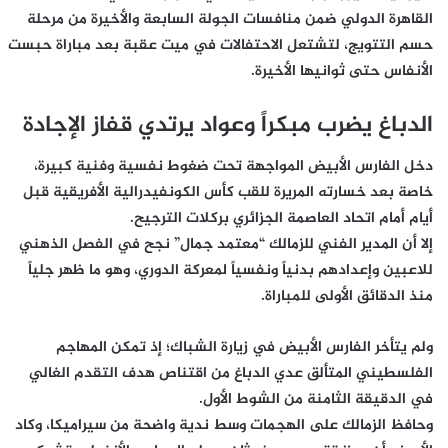
القاهرة الدولي ضمن منافسات الجولة السابعة والأخيرة من مرحلة
حسم التتويج، لتشتعل الاحتفالات في ميت عقبة بعد مباراة حبست
الأنفاس حتى ثوانيها الأخيرة.
الدباغ يضرب مبكراً وعواد يرتدي قفاز الإجادة
دخل الفارس الأبيض المواجهة تحت ضغوط نفسية وفنية كبيرة،
خاصة بعد خسارته المريرة للقب كأس الكونفيدرالية الأفريقية قبل
أيام أمام اتحاد العاصمة الجزائري بركلات الترجيح.
إلا أن المدير الفني للزمالك “معتمد جمال” نجح في الفصل الذهني
للاعبين وإعدادهم بدنياً ونفسياً لمعركة الدوري، وهو ما ظهر جلياً
منذ الدقائق الأولى للمباراة.
ولم يتأخر الفارس الأبيض في زيارة الشباك؛ إذ تمكن المهاجم
الفلسطيني المتألق عدي الدباغ من اقتناص هدف التقدم الغالي
في الدقيقة الثامنة من الشوط الأول.
وحافظ الزمالك على الهجمات وسط ندية واضحة من سيراميكا، وكاد