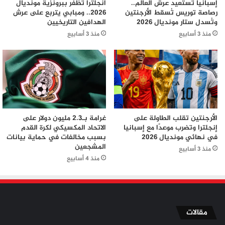
إسبانيا تستعيد عرش العالم..
انجلترا تظفر ببرونزية مونديال
رصاصة توريس تُسقط الأرجنتين
2026.. ومبابي يتربع على عرش
وتُسدل ستار مونديال 2026
الهدافين التاريخيين
منذ 3 أسابيع
منذ 3 أسابيع
الأرجنتين تقلب الطاولة على
غرامة بـ2.3 مليون دولار على
إنجلترا وتضرب موعدًا مع إسبانيا
الاتحاد المكسيكي لكرة القدم
في نهائي مونديال 2026
بسبب مخالفات في حماية بيانات
المشجعين
منذ 3 أسابيع
منذ 4 أسابيع
مقالات