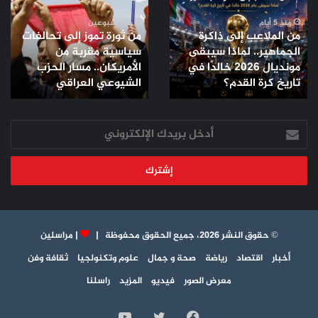
إلى
تموز
ذاكرة
إلى
منذ 5 أيام
منذ أسبوعين
من الملاعب إلى ذاكرة
من ثورة تموز إلى تحالفات
الجماهير..
تحالفات
الجماهير.. لماذا سيبقى
سياسية مقربة من
لماذا
سياسية
مونديال 2026 خالدًا في
الأمريكان.. مسار الحزب
سيبقى
مقربة
مونديال
تاريخ كرة القدم؟
من
الشيوعي العراقي
2026
الأمريكان..
خالدًا
مسار
في
أدخل
الحزب
تاريخ
بريدك
الشيوعي
كرة
الإلكتروني
العراقي
القدم؟
© حقوق النشر 2026، جميع الحقوق محفوظة |
|
مراسلين
أخبار
اقتصاد
رياضة
صحة و جمال
علوم وتكنولجيا
ثقافة وفن
معرض الصور
فيديو
المزيد
راسلنا
فيسبوك
تويتر
يوتيوب