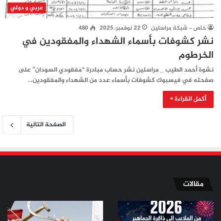
عربي و دولي
خاص - شبكة مراسلين
22 نوفمبر، 2025
480
نشر كشوفات بأسماء الشهداء والمفقودين في
الخرطوم
نشوة أحمد الطيب _ مراسلين نشر حساب مبادرة “مفقودي السودان” على
صفحته في فيسبوك كشوفات بأسماء عدد من الشهداء والمفقودين…
أكمل القراءة »
الصفحة التالية
مقالات
من
من
الملاعب
ثورة