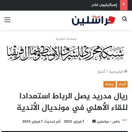
إسرائيليون غادروا بلا رجعة: اخترنا الهجرة لنعيش بلا خوف
بحث
الق
عن
مساحة اعلانية
الرئيسية
/
أخبار
أخبار
رياضة
ريال مدريد يصل الرباط استعدادا
للقاء الأهلي في مونديال الأندية
أرسل
خاص - مراسلين
7 فبراير، 2023
آخر تحديث: 7 فبراير، 2023
بريدا