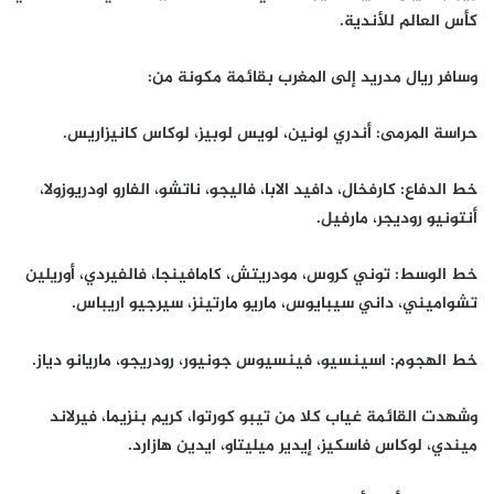
كأس العالم للأندية.
وسافر ريال مدريد إلى المغرب بقائمة مكونة من:
حراسة المرمى: أندري لونين، لويس لوبيز، لوكاس كانيزاريس.
خط الدفاع: كارفخال، دافيد الابا، فاليجو، ناتشو، الفارو اودريوزولا،
أنتونيو روديجر، مارفيل.
خط الوسط: توني كروس، مودريتش، كامافينجا، فالفيردي، أوريلين
تشواميني، داني سيبايوس، ماريو مارتينز، سيرجيو اريباس.
خط الهجوم: اسينسيو، فينسيوس جونيور، رودريجو، ماريانو دياز.
وشهدت القائمة غياب كلا من تيبو كورتوا، كريم بنزيما، فيرلاند
ميندي، لوكاس فاسكيز، إيدير ميليتاو، ايدين هازارد.