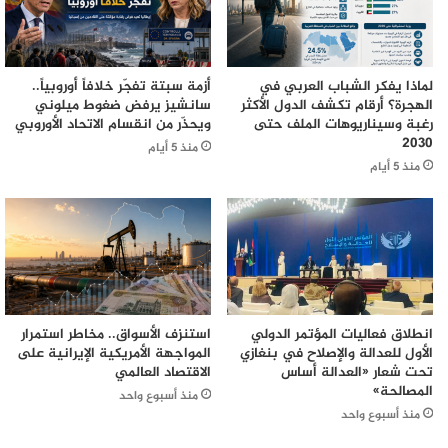
لماذا يفكر الشباب العربي في
أزمة سبتة تفجّر خلافاً أوروبياً..
الهجرة؟ أرقام تكشف الدول الأكثر
سانشيز يرفض ضغوط ميلوني
رغبة وسيناريوهات الملف حتى
ويحذّر من انقسام الاتحاد الأوروبي
2030
منذ 5 أيام
منذ 5 أيام
انطلاق فعاليات المؤتمر الدولي
استنزف الأسواق.. مخاطر استمرار
الأول للعدالة والإصلاح في بنغازي
المواجهة الأمريكية الإيرانية على
تحت شعار «العدالة أساس
الاقتصاد العالمي
المصالحة»
منذ أسبوع واحد
منذ أسبوع واحد