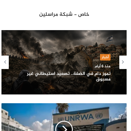
خاص - شبكة مراسلين
أخبار
منذ 6 أيام
تموز دامٍ في الضفة.. تصعيد استيطاني غير
مسبوق