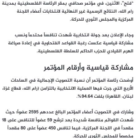
“فتح”، الاثنين، في مؤتمر صحافي بمقر الرئاسة الفلسطينية بمدينة
رام الله، النتائج الرسمية غير النهائية لانتخابات أعضاء اللجنة
المركزية والمجلس الثوري للحركة.
وجاء الإعلان بعد جولة انتخابية شهدت تنافساً محتدماً ونسب
مشاركة قياسية عكست رغبة القواعد الفتحاوية في إعادة صياغة
الهرم القيادي للحزب الحاكم للسلطة الفلسطينية.
مشاركة قياسية وأرقام المؤتمر
أوضحت رئاسة المؤتمر أن نسبة التصويت الإجمالية في الساحات
الأربع التي جرت فيها العملية الانتخابية بالتزامن (رام الله، قطاع غزة،
لبنان، القاهرة) بلغت
94.64%
.
وشارك في التصويت أعضاء المؤتمر البالغ عددهم
2595 عضواً
؛ حيث
شهدت القوائم منافسة شديدة بعد ترشح 59 عضواً للتنافس على 18
مقعداً في اللجنة المركزية، فيما تنافس 450 عضواً على 80 مقعداً
مخصصاً للمجلس الثوري للحركة.