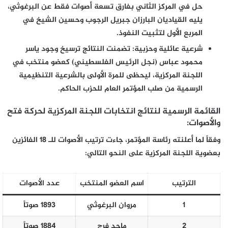
حل في المركز الثاني بفارق تسعة أصوات فقط عن البرغوثي،
يليه القياديان البارزان جبريل الرجوب وحسين الشيخ في
المربع الأول لتثبيت النفوذ.
شرعية عائلية وحزبية:
تضمنت النتائج ترسيخ وجود
ياسر
محمود عباس
(نجل الرئيس الفلسطيني) كعضو منتخب في
اللجنة المركزية، ليحظى للمرة الأولى بالشرعية التنظيمية
الرسمية من صلب المؤتمر العام للحزب الحاكم.
القائمة الرسمية لنتائج انتخابات اللجنة المركزية لحركة فتح
والأصوات:
وفقاً لما أعلنته رئاسة المؤتمر، جاءت ترتيب الأصوات للـ 18 الفائزين
بعضوية اللجنة المركزية على النحو التالي:
الترتيب
اسم العضو المنتخب
عدد الأصوات
1
مروان البرغوثي
1893 صوتاً
2
ماجد فرج
1884 صوتاً