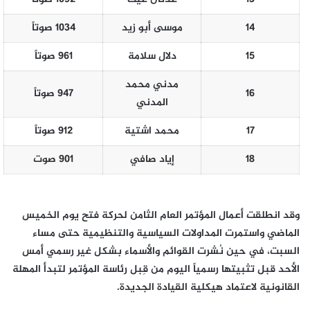
14
موسى أبو زيد
1034 صوتاً
15
دلال سلامة
961 صوتاً
مدني محمد
16
947 صوتاً
المدني
17
محمد اشتية
912 صوتاً
18
إياد صافي
901 صوت
وقد انطلقت أعمال المؤتمر العام الثامن لحركة فتح يوم الخميس
الماضي واستمرت المداولات السياسية والتنظيمية حتى مساء
السبت، في حين نُشرت القوائم والأسماء بشكل غير رسمي أمس
الأحد قبل تثبيتها رسمياً اليوم من قِبل رئاسة المؤتمر لتبدأ المهلة
القانونية لاعتماد هيكلية القيادة الجديدة.