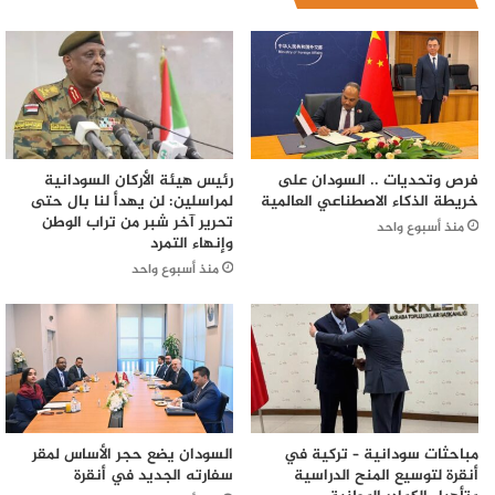
فرص وتحديات .. السودان على
رئيس هيئة الأركان السودانية
خريطة الذكاء الاصطناعي العالمية
لمراسلين: لن يهدأ لنا بال حتى
تحرير آخر شبر من تراب الوطن
منذ أسبوع واحد
وإنهاء التمرد
منذ أسبوع واحد
مباحثات سودانية – تركية في
السودان يضع حجر الأساس لمقر
أنقرة لتوسيع المنح الدراسية
سفارته الجديد في أنقرة