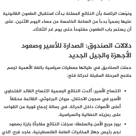
ونوّهت الرئاسة بأن النتائج المعلنة بدأت استقبال الطعون القانونية
عليها رسمياً بدءاً من الساعة الخامسة من مساء اليوم الاثنين، على
أن يستمر باب الطعون مفتوحاً حتى يوم غدٍ الثلاثاء.
دلالات الصندوق: الصدارة للأسير وصعود
الأجهزة والجيل الجديد
حملت الصناديق في طياتها معطيات سياسية بالغة الأهمية ترسم
ملامح المرحلة المقبلة لحركة فتح:
اكتساح الأسير:
أكدت النتائج الرسمية اكتساح القائد الفتحاوي
الأسير في سجون الاحتلال،
مروان البرغوثي
، القائمة محققاً
أعلى الأصوات داخل الحركة، في رسالة إجماع قوية من القواعد
على رمزيته النضالية والسياسية.
بروز مربع الأمن والسلطة:
سجلت النتائج مفاجأة بارزة بصعود
نجم رئيس جهاز المخابرات العامة الفلسطينية،
ماجد فرج
، الذي