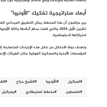
بالصلاة العلنية والإنحناء ورفع الأعلام الإسرائيلية دون قيد.
أبعاد ستراتيجية تفكيك “الأونروا”
تشرين الأول 2024، والتي قضت بحظر أنشطة وكال
امتيازاتها الدبلوماسية.
وتهدف دولة الاحتلال من خلال هذه الإجراءات المتسارعة إل
المؤسسات الأمنية والعسكرية الفوقية مكان الهيئات الإنسا
اسرائيل
الأونروا
الشيخ جراح
الق
فلسطين
مخطط استيطاني
يسرائيل 