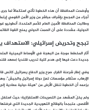
وأوضحت المحافظة أن هذه الخطوة تأتي استكمالاً لما جرى 
أجزاء من المجمع بإشراف مباشر من وزير الأمن القومي إيتمار
وطالبت المحافظة الأمين العام للأمم المتحدة، أنطونيو غ
الدولية، مشددة على أن الصمت الدولي يمنح القوة القائمة ب
تبجح وتحريض إسرائيلي: الاستهداف يم
أثار المخطط موجة من البهجة في الأوساط اليمينية المت
جديدة دعت فيها إلى هدم كلية تدريب قلنديا (معهد قلنديا ا
وفي إطار شرعنة القرار، صرح وزير الدفاع يسرائيل كاتس قا
الإرهاب، ستُقام مؤسسات تعزز دولة إسرائيل والجيش”، وهو 
بزعمه أن الخطوة تنقل الأرض من “هيئة دولية معادية إلى 
ولم يخلُ المشهد من التصريحات الاستفزازية؛ حيث استغل وز
الأقصى، متبجحاً بالوقائع التهويدية الجديدة التي فرضته