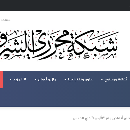
تحالف تركيا والسعودية وباكستان يفتح أسئلة جديدة حول ميزان القوى الإقليمي
مساحة ا
ثقافة ومجتمع
علوم وتكنولجيا
مال و أعمال
المزيد
على أنقاض مقر “الأونروا” في القدس