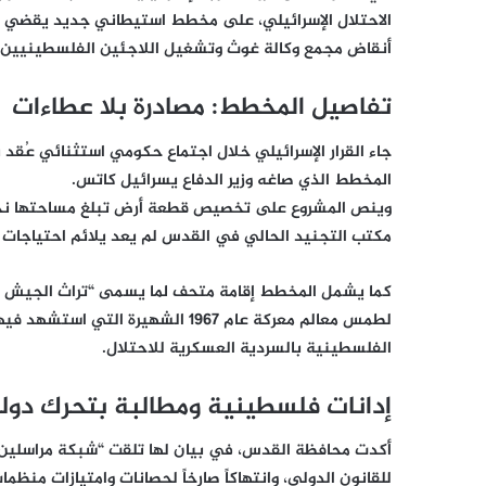
الاحتلال الإسرائيلي، على مخطط استيطاني جديد يقضي ب
أنقاض مجمع وكالة غوث وتشغيل اللاجئين الفلسطينيين “
تفاصيل المخطط: مصادرة بلا عطاءات
جاء القرار الإسرائيلي خلال اجتماع حكومي استثنائي عُ
المخطط الذي صاغه وزير الدفاع يسرائيل كاتس.
وينص المشروع على تخصيص قطعة أرض تبلغ مساحتها ن
مكتب التجنيد الحالي في القدس لم يعد يلائم احتياجات
كما يشمل المخطط إقامة متحف لما يسمى “تراث الجيش ال
الفلسطينية بالسردية العسكرية للاحتلال.
إدانات فلسطينية ومطالبة بتحرك دو
أكدت محافظة القدس، في بيان لها تلقت
“شبكة مراسلين
للقانون الدولي، وانتهاكاً صارخاً لحصانات وامتيازات منظمات