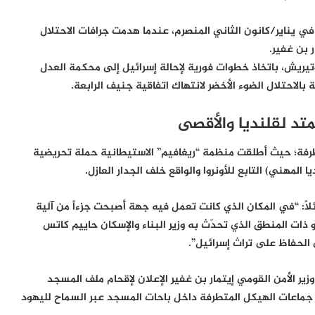
في يناير/كانون الثاني المنصرم، عندما هدمت جرافات الاحتلال
 بن غفير.
وتيريش، باتخاذ خطوات فورية لإحالة إسرائيل إلى محكمة العدل
الاحتلال الضوء الأخضر لانتهاك اتفاقية جنيف الرابعة.
تد لقلنديا والأقصى
طرفة؛ حيث أطلقت منظمة “ريغافيم” الاستيطانية حملة تحريضية
لمهني) التابع للأونروا والواقع خلف الجدار العازل.
ئلاً: “في المكان الذي كانت تعمل فيه جهة أصبحت جزءاً من آلية
ذات المنطق الذي تحدّث به وزير البناء والإسكان حاييم كاتس
الحفاظ على تراث إسرائيل”.
ير الأمن القومي إيتمار بن غفير الإعلان لإقحام ملف المسجد
ا جماعات الهيكل المتطرفة داخل باحات المسجد عبر السماح لليهود