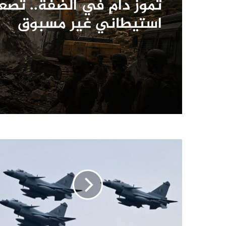
منذ 5 أيام
زلزال السويس يعيد ملف ا
الزلزالي إلى الواجهة.. ما
وما أبرز الزلازل في تاريخ 
تموز دامٍ في الضفة.. تصع
استيطاني غير مسبوق