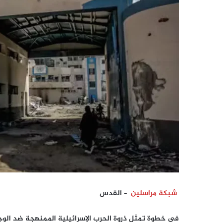
شبكة مراسلين
– القدس
في خطوة تمثل ذروة الحرب الإسرائيلية الممنهجة ضد ال