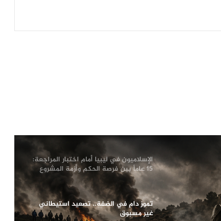
لماذا يفكر الشباب العربي في الهجرة؟
أرقام تكشف الدول الأكثر رغبة
وسيناريوهات الملف حتى 2030
أزمة سبتة تفجّر خلافاً أوروبياً.. سانشيز
يرفض ضغوط ميلوني ويحذّر من انقسام
الاتحاد الأوروبي
الإسلاميون في ليبيا أمام اختبار المراجعة:
15 عاماً بين فرصة الحكم وأزمة المشروع
تموز دامٍ في الضفة.. تصعيد استيطاني
غير مسبوق
زلزال السويس يعيد ملف النشاط الزلزالي
إلى الواجهة.. ماذا حدث وما أبرز الزلازل في