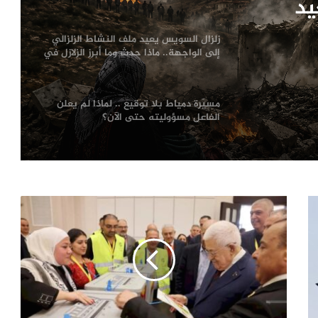
تاريخ مصر؟
لنشاط
مسيّرة دمياط بلا توقيع .. لماذا لم يعلن
ذا حدث
الفاعل مسؤوليته حتى الآن؟
مصر؟
يد
ترامب يعلّق ضرباته ضد إيران.. اتفاق
مرتقب لإنهاء الحرب أم هدنة أخرى قابلة
للانهيار؟
من صفقة الحقوق إلى أزمة قيادة.. هل
اقتربت نهاية إنفانتينو في «فيفا»؟
الإله في الحرب .. كيف وظّفت أميركا وإيران
الدين في الصراع بينهما؟
الصحافة الأجنبية اليوم: تصعيد أميركي
مرتقب ضد إيران وأزمات غزة وسبتة