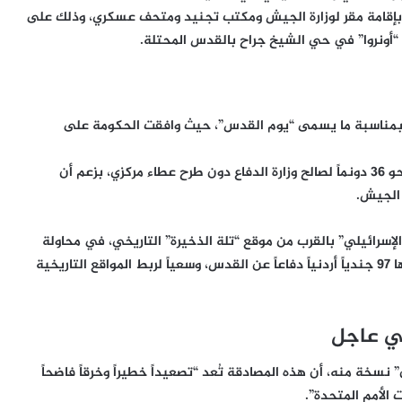
إقامة مقر لوزارة الجيش ومكتب تجنيد ومتحف عسكري، وذلك على
أونروا” في حي الشيخ جراح بالقدس المحتلة.
قد بمناسبة ما يسمى “يوم القدس”، حيث وافقت الحكومة على
حو
36 دونماً
لصالح وزارة الدفاع دون طرح عطاء مركزي، بزعم أن
 الجيش.
إسرائيلي” بالقرب من موقع
“تلة الذخيرة”
التاريخي، في محاولة
لطمس معالم معركة عام 1967 الشهيرة التي استشهد فيها 97 جندياً أردنياً دفاعاً عن القدس، وسعياً لربط المواقع التاريخية
لي عاجل
”
نسخة منه، أن هذه المصادقة تُعد “تصعيداً خطيراً وخرقاً فاضحاً
 الأمم المتحدة”.