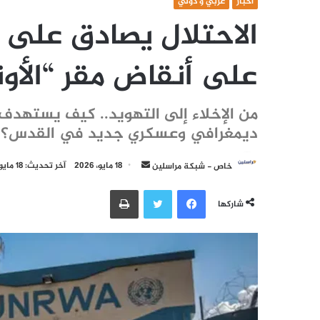
أخبار
عربي و دولي
الاحتلال يصادق على إ
على أنقاض مقر “الأو
من الإخلاء إلى التهويد.. كيف يستهدف ا
ديمغرافي وعسكري جديد في القدس؟
أرسل
خاص - شبكة مراسلين
18 مايو، 2026
آخر تحديث: 18 مايو، 2026
بريدا
فيسبوك
تويتر
طباعة
إلكترونيا
شاركها