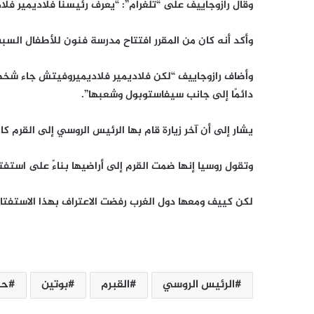
وقال رازوجاييف على “تلغرام”: “يعرف رئيسنا فلاديمير فل
وأكد أنه كان من المقرر افتتاح مدرسة فنون للأطفال السب
وأضاف رازوجاييف “لكن فلاديمير فلاديميروفيتش جاء شخصيا
دائمًا إلى جانب سيفاستوبول وشعبها”.
يشار إلى أن آخر زيارة قام بها الرئيس الروسي إلى القرم كانت 
وتقول روسيا إنها ضمت القرم إلى أراضيها بناءً على استفتاء 
لكن كييف ومعها دول الغرب رفضت الاعتراف بهذا الاستفتاء 
الرئيس الروسي
القبرم
بوتين
حر