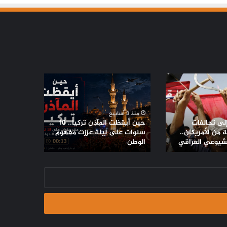
حين
أيقظت
المآذن
تركيا..
منذ 3 أسابيع
10
إلى تحالفات
حين أيقظت المآذن تركيا.. 10
سنوات
من الأمريكان..
سنوات على ليلة عززت مفهوم
لشيوعي العراقي
على
الوطن
ليلة
عززت
مفهوم
الوطن