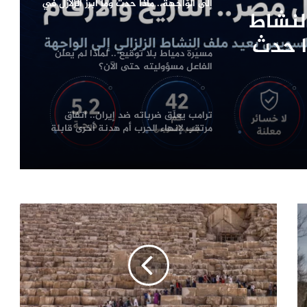
إلى الواجهة.. ماذا حدث وما أبرز الزلازل في
لنشاط
تاريخ مصر؟
ذا حدث
مسيّرة دمياط بلا توقيع .. لماذا لم يعلن
مصر؟
الفاعل مسؤوليته حتى الآن؟
ترامب يعلّق ضرباته ضد إيران.. اتفاق
مرتقب لإنهاء الحرب أم هدنة أخرى قابلة
للانهيار؟
من صفقة الحقوق إلى أزمة قيادة.. هل
اقتربت نهاية إنفانتينو في «فيفا»؟
الإله في الحرب .. كيف وظّفت أميركا وإيران
الدين في الصراع بينهما؟
الصحافة الأجنبية اليوم: تصعيد أميركي