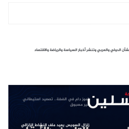
وأوكرانيا تتصدر المشهد
لماذا يفكر الشباب العربي في الهجرة؟
أرقام تكشف الدول الأكثر رغبة
وسيناريوهات الملف حتى 2030
أزمة سبتة تفجّر خلافاً أوروبياً.. سانشيز
ن الدولي والعربي وتنشر أخبار السياسة والرياضة والاقتصاد
يرفض ضغوط ميلوني ويحذّر من انقسام
الاتحاد الأوروبي
انطلاق فعاليات المؤتمر الدولي الأول
للعدالة والإصلاح في بنغازي تحت شعار
«العدالة أساس المصالحة»
تموز دامٍ في الضفة.. تصعيد استيطاني
غير مسبوق
زلزال السويس يعيد ملف النشاط الزلزالي