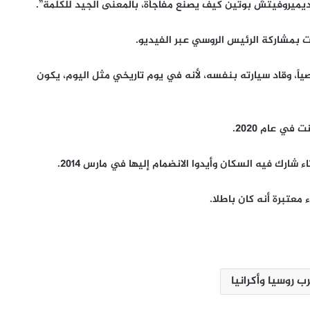
اديميروفيتش بوتين كيف يصنع مفاجأة، بالمعنى الجيد للكلمة”.
ت بمشاركة الرئيس الروسي عبر الفيديو.
ً، وقاد سيارته بنفسه، لأنه في يوم تاريخي مثل اليوم، يكون
في عام 2020.
شارك فيه السكان وأيدوا الانضمام إليها في مارس 2014.
معتبرة أنه كان باطلا.
الإله في الحرب .. كيف وظّفت أميركا وإيران
الدين في الصراع بينهما؟
ب روسيا وأكرانيا
الصحافة الأجنبية اليوم: تصعيد أميركي
مرتقب ضد إيران وأزمات غزة وسبتة