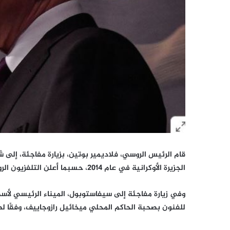
قام الرئيس الروسي، فلاديمير بوتين، بزيارة مفاجئة، إلى 
الجزيرة الأوكرانية في عام 2014، حسبما أعلن التلفزيون الروسي العام.
وفي زيارة مفاجئة إلى سيفاستوبول، الميناء الرئيسي لأسط
للفنون بصحبة الحاكم المحلي ميخائيل رازوجاييف، وفقًا لصور بثتها قن