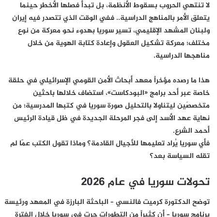
لا تنتهي الحروب بسقوط الأنظمة، بل تبدأ فصلها الأخطر حينما
يتعلق الأمر بالمناهج الدراسية.. ففي الوقت الذي تتصدر فيه إيران
ولبنان المشهد الإقليمي، تسير سوريا بهدوء نحو معركة من نوع
مختلف؛ معركة تشكيل العقول وإعادة كتابة الهوية من خلال
مناهجها الدراسية.
هذا ما رصده مؤخراً معهد أبحاث الأمن القومي الإسرائيلي في حلقة
خاصة عبر أحد برامج «البودكاست»، استضاف خلالها باحثَين
متخصصَين ليتناولا بالتحليل صورة سوريا في كتبها المدرسية؛ من
نهاية عهد الأسد إلى فجر المرحلة الجديدة في ظل قيادة الرئيس
أحمد الشرع.
فأي سوريا يُراد تعليمها للأجيال القادمة؟ وماذا تقول الكتب عمّا لم
تقله السياسة بعد؟
تحولات سوريا في عام 2026
توضح الدكتورة كرميت فالنسي – الباحثة البارزة في المعهد ورئيسة
برنامج سوريا – أن كثيراً من التطورات جرت في سوريا خلال الفترة