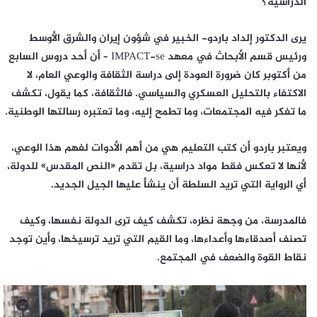
الدراسية؟
يرى الدكتور إلداد باردو- الخبير في شؤون إيران والشرق الأوسط
ورئيس قسم الأبحاث في معهد IMPACT-se – أن أحد دروس السابع
من أكتوبر كان ضرورة العودة إلى دراسة الثقافة والوعي العام، لا
الاكتفاء بالتحليل العسكري والسياسي. فالثقافة، كما يقول، تكشف
ما تفكر فيه المجتمعات، وما تطمح إليه، وما تعتبره رسالتها الوطنية.
ويعتبر باردو أن كتب التعليم هي من أهم الأدوات لفهم هذا الوعي،
لأنها لا تعكس فقط مواد دراسية، بل تقدم «النص المقدس» للدولة،
أي الرواية التي تريد السلطة أن ينشأ عليها الجيل الجديد.
فالمدرسة، من وجهة نظره، تكشف كيف ترى الدولة نفسها، وكيف
تصنف أصدقاءها وأعداءها، وما القيم التي تريد ترسيخها، وأين توجد
نقاط القوة والضعف في المجتمع.