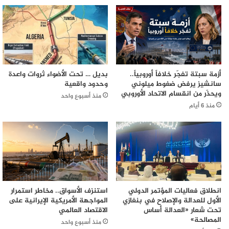
أزمة سبتة تفجّر خلافاً أوروبياً..
بديل … تحت الأضواء ثروات واعدة
سانشيز يرفض ضغوط ميلوني
وحدود واقعية
ويحذّر من انقسام الاتحاد الأوروبي
منذ أسبوع واحد
منذ 6 أيام
انطلاق فعاليات المؤتمر الدولي
استنزف الأسواق.. مخاطر استمرار
الأول للعدالة والإصلاح في بنغازي
المواجهة الأمريكية الإيرانية على
تحت شعار «العدالة أساس
الاقتصاد العالمي
المصالحة»
منذ أسبوع واحد