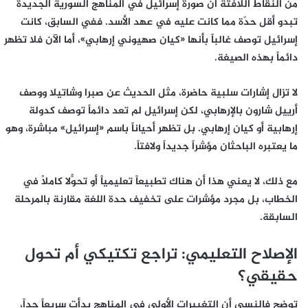
من النقاط اللافتة أن صورة إسرائيل في المناهج السورية الجديدة
تبدو أقل حدّة مما كانت عليه في عهد الأسد. ففي السابق، كانت
إسرائيل توصف غالباً بأنها «كيان صهيوني إرهابي»، أما الآن فلا تظهر
دائماً بهذه الصيغة.
لا تزال إشارات سلبية حاضرة، مثل الحديث عن صبرا وشاتيلا ووصف
أرييل شارون بالإرهابي، لكن إسرائيل لم تعد دائماً توصف كدولة
إرهابية أو كيان إرهابي. بل تظهر أحياناً باسم «إسرائيل» مباشرة، وهو
ما يعتبره الباحثان مؤشراً جديداً ولافتاً.
مع ذلك، لا يعني هذا أن هناك تطبيعاً تعليمياً أو تحوّلاً كاملاً في
الخطاب، بل مجرد مؤشرات على تخفيف حدة اللغة مقارنة بالمرحلة
السابقة.
الإصلاح التعليمي: تراجع تكتيكي أم تحول
حقيقي؟
توضح فالنسي أن التغييرات الأولى في المناهج بدأت سريعاً جداً،