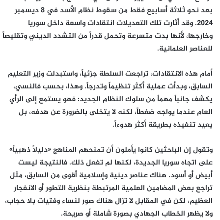
بعد نحو ثلاثة أسابيع فقط من سقوط نظام الأسد في 8 ديسمبر
2024. وقد أثارت تلك التعديلات انتقادات واسعة داخل سوريا
وخارجها، لأنها بدت متسرعة وتحمل قدراً من التشدد الديني وتقليصاً
للعناصر العلمانية.
أمام هذه الانتقادات، تراجعت السلطة جزئياً، واستبدلت وزير التعليم
السابق، وبدأت عملية أكثر تنظيماً وتدرجاً. وهذا، بحسب فالنسي،
يكشف جانباً مهماً من سلوك النظام الجديد: فهو يستمع إلى الرأي
العام عندما يواجه ضغطاً، لكنه لا يتخلى بالضرورة عن هدفه، بل
يعيد تنفيذه بطريقة أكثر هدوءاً.
وتقول إن الباحثين كانوا يأملون أن تمنحهم المناهج «دليلاً ذهبياً»
على اتجاه سوريا الجديدة، لكنها لم تفعل ذلك. فالنتيجة ليست
أبيض أو أسود. هناك عناصر دينية وإسلامية أقوى من السابق، مثل
تراجع بعض المضامين العلمية المرتبطة بنظرية التطور أو الانفجار
العظيم، لكن في المقابل لا تزال هناك صور لنساء وفتيات بلا حجاب،
ولا يظهر الخطاب الجهادي بصورة شاملة أو صريحة.