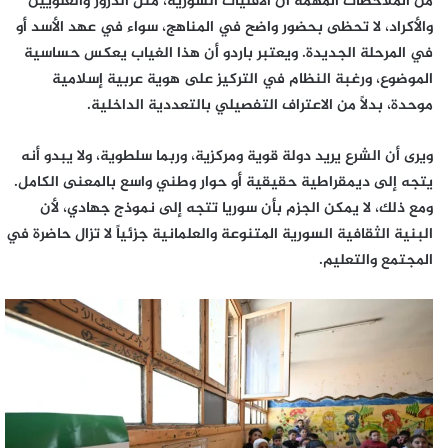
من الملاحظات المهمة أن الأقليات السورية، مثل الدروز والعلويين
والأكراد، لا تحظى بحضور واضح في المناهج، سواء في عهد الأسد أو
في المرحلة الجديدة. ويعتبر باردو أن هذا الغياب يعكس حساسية
الموضوع، ورغبة النظام في التركيز على هوية عربية إسلامية
موحدة، بدلاً من الاعتراف التفصيلي بالتعددية الداخلية.
ويرى أن الشرع يريد دولة قوية ومركزية، وربما سلطوية، ولا يبدو أنه
يتجه إلى ديمقراطية حقيقية أو حوار وطني واسع بالمعنى الكامل.
ومع ذلك، لا يمكن الجزم بأن سوريا تتجه إلى نموذج جهادي، لأن
البنية الثقافية السورية المتنوعة والعلمانية جزئياً لا تزال حاضرة في
المجتمع والتعليم.