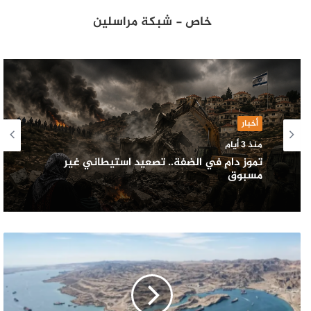
خاص - شبكة مراسلين
أخبار
منذ 4 أيام
أخبار
زلزال السويس يعيد ملف النشاط الزلزالي إلى
منذ 3 أيام
الواجهة.. ماذا حدث وما أبرز الزلازل في تاريخ
مصر؟
تموز دامٍ في الضفة.. تصعيد استيطاني غير
مسبوق