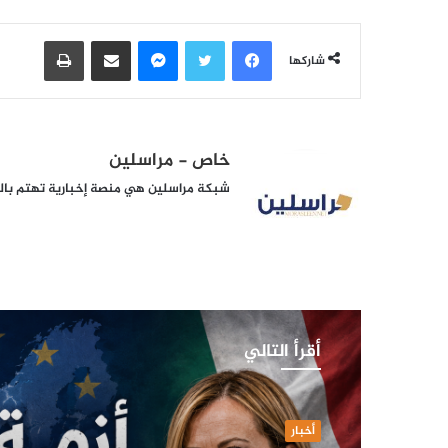
فيسبوك
تويتر
ماسنجر
مشاركة عبر البريد
طباعة
شاركها
خاص - مراسلين
شبكة مراسلين هي منصة إخبارية تهتم بالشأ
أقرأ التالي
أخبار