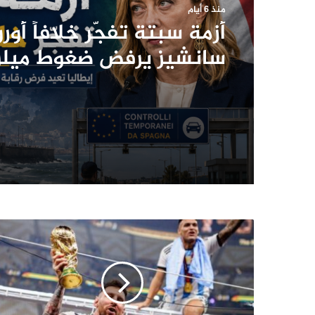
منذ 6 أيام
أزمة سبتة تفجّر خلافاً أوروب
سانشيز يرفض ضغوط ميل
ويحذّر من انقسام الاتحاد
الأوروبي