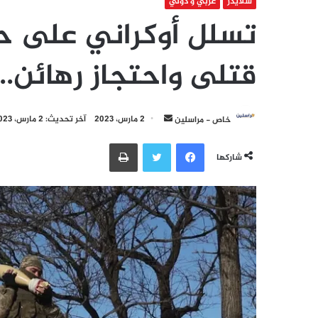
سلايدر
عربي و دولي
تسلل أوكراني على ح
قتلى واحتجاز رهائن.. 
أرسل
خاص - مراسلين
2 مارس، 2023
آخر تحديث: 2 مارس، 2023
بريدا
فيسبوك
تويتر
طباعة
إلكترونيا
شاركها