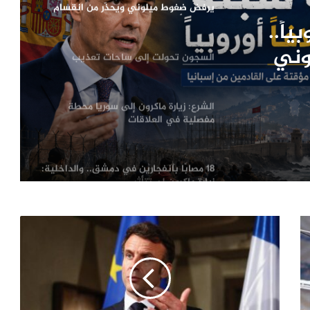
يرفض ضغوط ميلوني ويحذّر من انقسام
الاتحاد الأوروبي
ياً..
وني
السجون تحولت إلى ساحات تعذيب
الشرع: زيارة ماكرون إلى سوريا محطة
مفصلية في العلاقات
18 مصابًا بانفجارين في دمشق.. والداخلية:
زيارة ماكرون لم تتأثر
غزة تمهد لتسليم إدارة القطاع.. حل لجنة
متابعة العمل الحكومي ونقل صلاحياتها
تحذير من خطر يهدد الطبيب حسام أبو
صفي