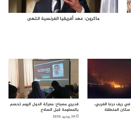
ماكرون: عهد أفريقيا الفرنسية انتهى
تصعيد إسرائيلي جديد، يستهدف ريفي
درعا والقنيطرة
انفجار عبوة ناسفة داخل مقهى قرب
القصر العدلي يوقع قتلى وجرحى
النقب.. تصعيد بحق الأسرى والصليب
الأحمر ينتظر الإذن
لماذا يفكر الشباب العربي في الهجرة؟
أرقام تكشف الدول الأكثر رغبة
في ريف درعا الغربي،
قديري مصباح: معركة الدول اليوم تحسم
وسيناريوهات الملف حتى 2030
سكان المنطقة
بالمعلومة قبل السلاح
29 يونيو، 2026
أزمة سبتة تفجّر خلافاً أوروبياً.. سانشيز
يرفض ضغوط ميلوني ويحذّر من انقسام