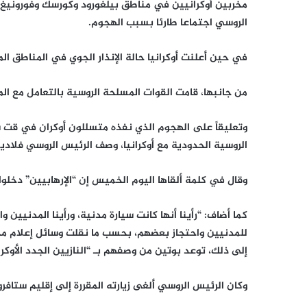
مخربين أوكرانيين في مناطق بيلغورود وكورسك وفورونيغ ا
الروسي اجتماعا طارئا بسبب الهجوم.
في حين أعلنت أوكرانيا حالة الإنذار الجوي في المناطق الم
من جانبها، قامت القوات المسلحة الروسية بالتعامل مع ال
وتعليقاً على الهجوم الذي نفذه متسللون أوكران في ق
الروسية الحدودية مع أوكرانيا، وصف الرئيس الروسي فلاديم
وقال في كلمة ألقاها اليوم الخميس إن “الإرهابيين” دخلوا
كما أضاف: “رأينا أنها كانت سيارة مدنية، ورأينا المدنيي
للمدنيين واحتجاز بعضهم، بحسب ما نقلت وسائل إعلام مح
إلى ذلك، توعد بوتين من وصفهم بـ “النازيين الجدد الأوكرا
وكان الرئيس الروسي ألغى زيارته المقررة إلى إقليم ستافر