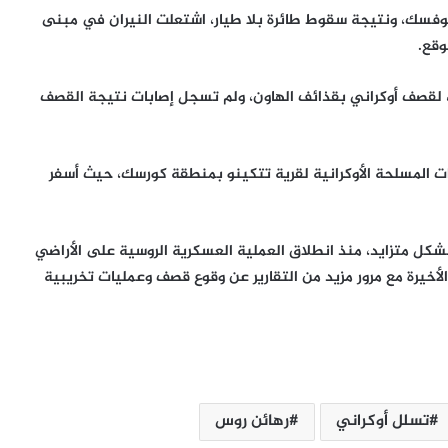
موفسك، ونتيجة سقوط طائرة بلا طيار، اشتعلت النيران في مبنى
قع.
لقصف أوكراني بقذائف الهاون، ولم تسجل إصابات نتيجة القصف
 المسلحة الأوكرانية لقرية تتكينو بمنطقة كورسك، حيث أسفر
كل متزايد، منذ انطلاق العملية العسكرية الروسية على الأراضي
ي 2022، لاسيما خلال الأشهر الأخيرة مع مرور مزيد من التقارير عن وقوع قصف وعمليات تخريبية
غزة تمهد لتسليم إدارة القطاع.. حل لجنة
متابعة العمل الحكومي ونقل صلاحياتها
تسلل أوكراني
رهائن روس
تحذير من خطر يهدد الطبيب حسام أبو