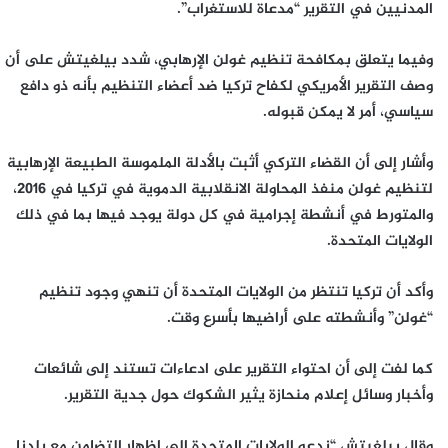
المدنيين في التقرير “مدعاة للاستغراب”.
وفيما يتعلق بمكافحة تنظيم غولن الإرهابي، شدد بيلغيتش على أن
وصف التقرير الأمريكي لكفاح تركيا ضد أعضاء التنظيم بأنه ذو دافع
سياسي، أمر لا يمكن قبوله.
وأشار إلى أن القضاء التركي أثبت بالأدلة الملموسة الطبيعة الإرهابية
لتنظيم غولن منفذ المحاولة الانقلابية الدموية في تركيا في 2016،
والمتورط في أنشطة إجرامية في كل دولة يوجد فيها بما في ذلك
الولايات المتحدة.
وأكد أن تركيا تنتظر من الولايات المتحدة أن تنهي وجود تنظيم
“غولن” وأنشطته على أراضيها بأسرع وقت.
كما لفت إلى أن احتواء التقرير على ادعاءات تستند إلى شائعات
وأخبار وسائل إعلام منحازة يثير الشكوك حول جدية التقرير.
وقال بيلغيتش “ندعو الولايات المتحدة إلى إظهار التضامن مع بلدنا