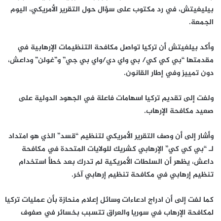
بيليغيتش، في رد مكتوب على سؤال حول التقرير الأمريكي، اليوم
الجمعة.
وأكد بيلغيتش أن تركيا تواصل مكافحة التنظيمات الإرهابية في
مقدمتها “بي كي كي/ بي واي دي/واي بي جي” و”غولن” وداعش،
دون تمييز وفي إطار القانون.
ولفت إلى تقديم تركيا اسهامات فاعلة في الجهود الدولية على
صعيد مكافحة الإرهاب.
وأشار إلى أن وصف التقرير الأمريكي لتنظيم “قسد” الذي هو امتداد
لـ “بي كي كي” الإرهابي كشريك للولايات المتحدة في مكافحة
داعش، يظهر أن السلطات الأمريكية لم تدرك بعد خطأ استخدام
تنظيم إرهابي في مكافحة تنظيم إرهابي آخر.
كما لفت إلى أن ادراج ادعاءات وسائل إعلام منحازة بأن عمليات تركيا
لمكافحة الإرهاب في سوريا والعراق تتسبب بخسائر في صفوف