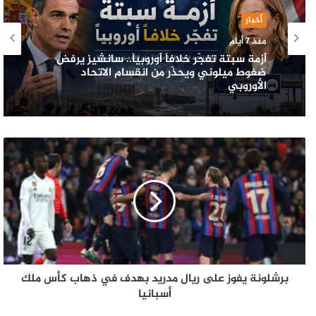
أخبار
منذ 7 أيام
أزمة سبتة تفجّر خلافاً أوروبياً.. سانشيز يرفض
ضغوط ميلوني ويحذّر من انقسام الاتحاد
الأوروبي
برشلونة يفوز على ريال مدريد بهدف في ذهاب كأس ملك
أسبانيا