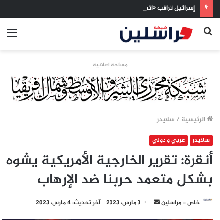
إسرائيل تراقب «اتفاق مكة» بقلق.. تحالف تركيا والسعودية وباكستان يفتح أسئلة جديدة حول ميزان القوى الإقليمي
بحث
الق
عن
مساحة اعلانية
الرئيسية
/
سلايدر
سلايدر
عربي و دولي
أنقرة: تقرير الخارجية الأمريكية يشوه
بشكل متعمد حربنا ضد الإرهاب
أرسل
خاص - مراسلين
3 مارس، 2023
آخر تحديث: 4 مارس، 2023
بريدا