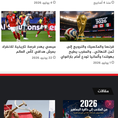
منذ 4 أسابيع
4 يوليو، 2026
فرنسا والمكسيك والنرويج إلى
ميسي يهدر فرصة تاريخية للانفراد
ثمن النهائي.. والمغرب يطيح
بعرش هدافي كأس العالم
بهولندا وألمانيا تودع أمام باراغواي
22 يونيو، 2026
1 يوليو، 2026
مقالات
من
من
الملاعب
ثورة
إلى
تموز