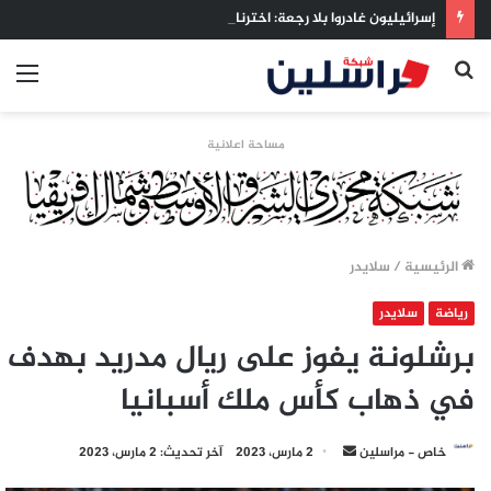
إسرائيليون غادروا بلا رجعة: اخترنا الهجرة لنعيش بلا خوف
بحث
الق
عن
مساحة اعلانية
الرئيسية
/
سلايدر
رياضة
سلايدر
برشلونة يفوز على ريال مدريد بهدف
في ذهاب كأس ملك أسبانيا
أرسل
خاص - مراسلين
2 مارس، 2023
آخر تحديث: 2 مارس، 2023
بريدا