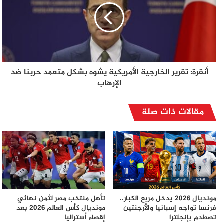
أنقرة: تقرير الخارجية الأمريكية يشوه بشكل متعمد حربنا ضد
الإرهاب
مقالات ذات صلة
مونديال 2026 يدخل مربع الكبار..
تأهل منتخب مصر لثمن نهائي
فرنسا تواجه إسبانيا والأرجنتين
مونديال كأس العالم 2026 بعد
تصطدم بإنجلترا
إقصاء أستراليا