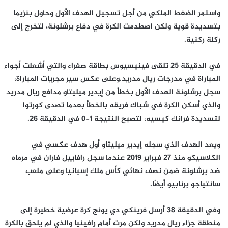
واستمر الضغط الملكي من أجل تسجيل الهدف الأول وحاول بنزيما
بتسديدة قوية ولكن اصطدمت الكرة في دفاع برشلونة، لتخرج إلى
ركلة ركنية.
في الدقيقة 25 تلقى فينيسيوس بطاقة صفراء والتي أشعلت أجواء
المباراة في مدرجات ريال مدريد.وعلى عكس سير مجريات المباراة،
سجل برشلونة الهدف الأول بخطأ من إيدير ميليتاو مدافع ريال مدريد
والذي أسكن الكرة في شباك فريقه بالخطأ بعدما تصدى كورتوا
لتسديدة فرانك كيسيه، لتصبح النتيجة 1-0 في الدقيقة 26.
ويعد الهدف الذي سجله إيدير ميليتاو أول هدف عكسي في
الكلاسيكو منذ 27 فبراير 2019 عندما سجل رافاييل فاران في مرماه
ضد برشلونة ضمن نصف نهائي كأس ملك إسبانيا وعلى ملعب
سانتياجو برنابيو أيضًا.
وفي الدقيقة 38 أرسل فرينكي دي يونج كرة عرضية خطيرة إلى
منطقة جزاء ريال مدريد ولكن مرت أمام رافينيا والذي لم يلحق بالكرة