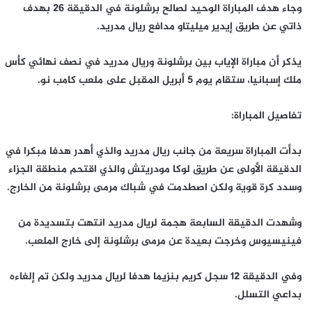
وجاء هدف المباراة الوحيد لصالح برشلونة في الدقيقة 26 بهدف
ذاتي عن طريق إيدير ميليتاو مدافع ريال مدريد.
يذكر أن مباراة الإياب بين برشلونة وريال مدريد في نصف نهائي كأس
ملك إسبانيا، ستقام يوم 5 أبريل المقبل على ملعب كامب نو.
تفاصيل المباراة:
بدأت المباراة سريعة من جانب ريال مدريد والذي أهدر هدفا مبكرا في
الدقيقة الأولى عن طريق لوكا مودريتش والذي اقتحم منطقة الجزاء
وسدد كرة قوية ولكن اصطدمت في شباك مرمى برشلونة من الخارج.
وشهدت الدقيقة السابعة هجمة لريال مدريد انتهت بتسديدة من
فينيسيوس وخرجت بعيدة عن مرمى برشلونة إلى خارج الملعب.
وفي الدقيقة 12 سجل كريم بنزيما هدفا لريال مدريد ولكن تم إلغاءه
بداعي التسلل.