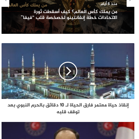
منذ 6 أيام
من يملك كأس العالم؟ كيف أسقطت ثورة
الاتحادات خطة إنفانتينو لخصخصة قلب “فيفا”
إنقاذ حياة معتمر فارق الحياة لـ 10 دقائق بالحرم النبوي بعد
توقف قلبه