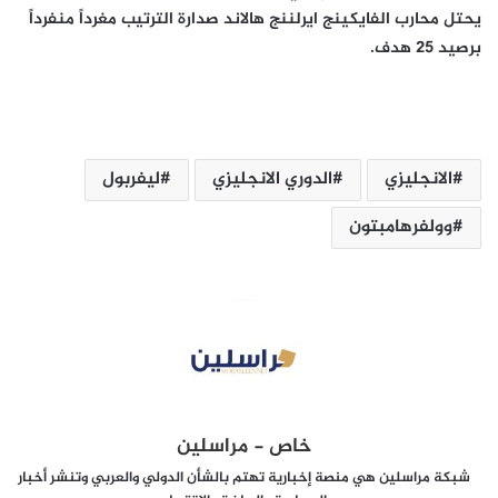
يحتل محارب الفايكينج ايرلننج هالاند صدارة الترتيب مغرداً منفرداً
برصيد 25 هدف.
الانجليزي
الدوري الانجليزي
ليفربول
وولفرهامبتون
خاص - مراسلين
شبكة مراسلين هي منصة إخبارية تهتم بالشأن الدولي والعربي وتنشر أخبار