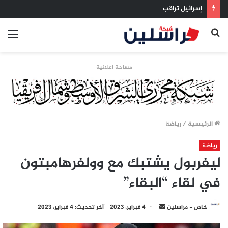
إسرائيل تراقب «اتفاق مكة» بقلق.. تحالف تركيا والسعودية وباكستان يفتح أسئلة جديدة حول ميزان القوى الإقليمي
بحث
الق
عن
مساحة اعلانية
الرئيسية
/
رياضة
رياضة
ليفربول يشتبك مع وولفرهامبتون
في لقاء “البقاء”
أرسل
خاص - مراسلين
4 فبراير، 2023
آخر تحديث: 4 فبراير، 2023
بريدا