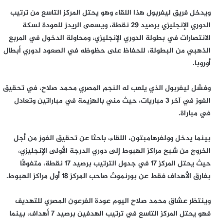
ويدخل فريق ليفربول هذا اللقاء وهو يحتل المركز التاسع من ترتيب
الدوري الإنجليزي برصيد 29 نقطة، ويسعى الريدز للعودة لسكة
الانتصارات في بطولة الدوري الإنجليزي، ومحاولة الدخول في المربع
الذهبي من البطولة، للحفاظ على حظوظه في الصعود لدوري أبطال
أوروبا.
وفشل ليفربول الذي يلعب له النجم المصري محمد صلاح، في تحقيق
الفوز في آخر 3 مباريات، حيث مني بالهزيمة في مباراتين وتعادل
في مباراة.
بينما يدخل وولفرهامبتون، اللقاء، باحثا عن تحقيق الفوز من أجل
الخروج من شبح مراكز الهبوط إلى دوري الدرجة الأولى الإنجليزي،
حيث يحتل المركز 17 في جدول الترتيب برصيد 17 نقطة، متفوقًا
بفارق الأهداف فقط عن بورنموث صاحب المركز 18 أول مراكز الهبوط.
وينتظر عشاق محمد صلاح اليوم عودة الفرعون المصري للتهديف
فهو يحتل المركز التاسع في ترتيب الهدفين برصيد 7 أهداف، بينما