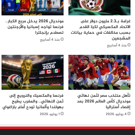
غرامة بـ2.3 مليون دولار على
مونديال 2026 يدخل مربع الكبار..
الاتحاد المكسيكي لكرة القدم
فرنسا تواجه إسبانيا والأرجنتين
بسبب مخالفات في حماية بيانات
تصطدم بإنجلترا
المشجعين
منذ 4 أسابيع
منذ 4 أسابيع
تأهل منتخب مصر لثمن نهائي
فرنسا والمكسيك والنرويج إلى
مونديال كأس العالم 2026 بعد
ثمن النهائي.. والمغرب يطيح
إقصاء أستراليا
بهولندا وألمانيا تودع أمام باراغواي
4 يوليو، 2026
1 يوليو، 2026