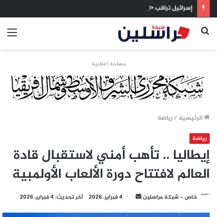
إسرائيل تراقب «اتفاق مكة» بقلق.. تحالف تركيا والسعودية وباكستان يفتح أسئلة جديدة حول ميزان القوى الإقليمي
بحث
الق
عن
مساحة اعلانية
الرئيسية
/
رياضة
رياضة
إيطاليا .. تأهب أمني لاستقبال قادة
العالم لافتتاح دورة الألعاب الأولمبية
أرسل
خاص - شبكة مراسلين
4 فبراير، 2026
آخر تحديث: 4 فبراير، 2026
بريدا