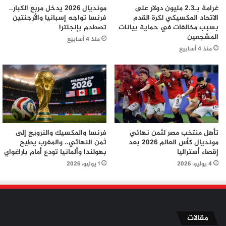
غرامة بـ2.3 مليون دولار على
مونديال 2026 يدخل مربع الكبار..
الاتحاد المكسيكي لكرة القدم
فرنسا تواجه إسبانيا والأرجنتين
بسبب مخالفات في حماية بيانات
تصطدم بإنجلترا
المشجعين
منذ 4 أسابيع
منذ 4 أسابيع
تأهل منتخب مصر لثمن نهائي
فرنسا والمكسيك والنرويج إلى
مونديال كأس العالم 2026 بعد
ثمن النهائي.. والمغرب يطيح
إقصاء أستراليا
بهولندا وألمانيا تودع أمام باراغواي
4 يوليو، 2026
1 يوليو، 2026
مقالات