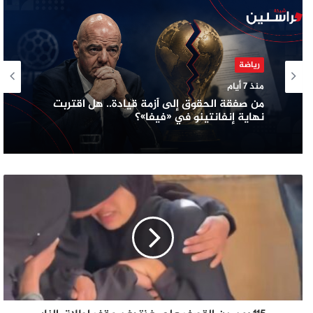
رياضة
منذ 7 أيام
من صفقة الحقوق إلى أزمة قيادة.. هل اقتربت
نهاية إنفانتينو في «فيفا»؟