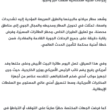
إجراءات أمنية استثنائية شملت البر والجو.
وشهد مطار ميلانو مالبينسا والطرق السريعة المؤدية إليه تشديدات
واسعة، تمثلت في تحويل المطار ومحيطه والمجال الجوي إلى مناطق
محصنة، مع تعليق الطيران الخاص، وحظر الطائرات المسيّرة، وفرض
رقابة دقيقة على جميع الرحلات الجوية القادمة والمغادرة، ضمن
خطة أمنية محكمة لتأمين الحدث العالمي.
وفي هذا السياق، تصل اليوم طائرة البيت الأبيض وعلى متنها وفد
أمريكي رفيع يضم نائب الرئيس الأمريكي ووزير الخارجية، حيث جرى
تجهيز موكب أمني ضخم لاستقبالهم، تتقدمه عناصر من أجهزة
المخابرات الأمريكية، وسط تنسيق أمني عالي المستوى مع السلطات
الإيطالية.
كما فرضت الجهات المختصة حظرًا صارمًا على التوقف أو التباطؤ في