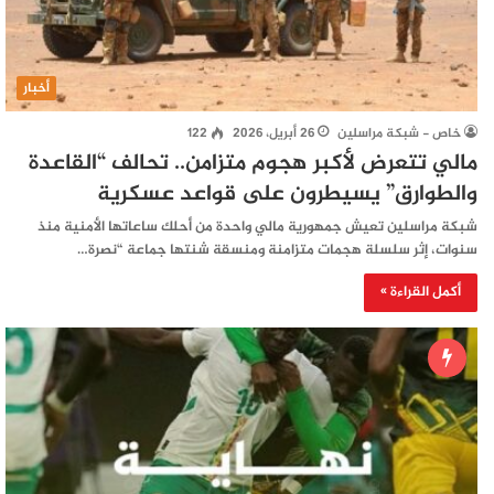
أخبار
خاص - شبكة مراسلين
26 أبريل، 2026
122
مالي تتعرض لأكبر هجوم متزامن.. تحالف “القاعدة
والطوارق” يسيطرون على قواعد عسكرية
شبكة مراسلين تعيش جمهورية مالي واحدة من أحلك ساعاتها الأمنية منذ
سنوات، إثر سلسلة هجمات متزامنة ومنسقة شنتها جماعة “نصرة…
أكمل القراءة »