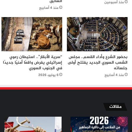
السابق
منذ أسبوعين
منذ 4 أسابيع
بحضور الشرع وأداء القسم.. مجلس
“سرية الأبقار”.. استيطان رعوي
الشعب السوري الجديد يفتتح أولى
إسرائيلي يفرض واقعًا أمنيًا جديدًا
جلساته
في الجنوب السوري
منذ 4 أسابيع
6 يوليو، 2026
مقالات
من
من
الملاعب
ثورة
إلى
تموز