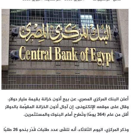
بريدا
إلكترونيا
أعلن البنك المركزي المصري، عن بيع أذون خزانة بقيمة مليار دولار،
وقال على موقعه الإلكترونى، إن آجال أذون الخزانة المقوَّمة بالدولار
أقل من عام (364 يومًا) وتُطرح أمام البنوك والمستثمرين.
وذكر المركزي، اليوم الثلاثاء، أنه تلقّى عدد طلبات قُدّر بنحو 26 طلبًا