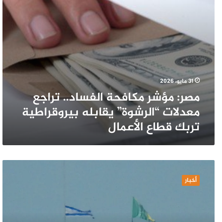
بيروقراطية
تربك
قطاع
الأعمال
31 مايو، 2026
مصر: مؤشر مكافحة الفساد.. تراجع
معدلات “الرشوة” يقابله بيروقراطية
تربك قطاع الأعمال
لبنان:
الاحتلال
أخبار
يعبر
الليطاني
ويسيطر
على