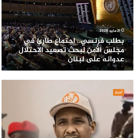
طارئ
في
مجلس
الأمن
لبحث
31 مايو، 2026
تصعيد
بطلب فرنسي.. اجتماع طارئ في
الاحتلال
عدوانه
مجلس الأمن لبحث تصعيد الاحتلال
على
عدوانه على لبنان
لبنان
«جمهورية
نيالا»..
أخبار
حميدتي
يؤسس
مجلساً
للدفاع
والأمن
لشرعنة
“الجيش