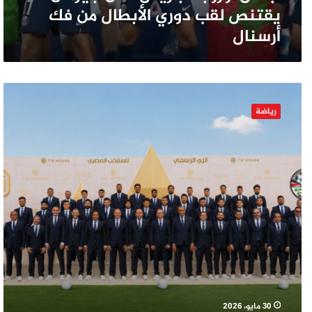
يقتنص لقب دوري الأبطال من فك
أرسنال
الرهان
على
رياضة
الشباب..
القائمة
النهائية
لمنتخب
مصر
في
كأس
العالم
2026
30 مايو، 2026