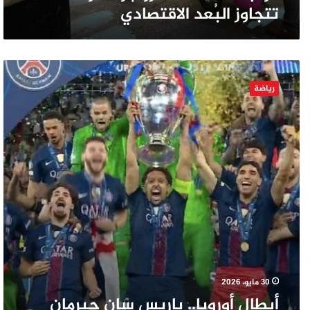
تتجاوز البُعد الاقتصادي
أبطال
أوروبا..
رياضة
باريس
سان
جيرمان
يقتنص
لقب
دوري
الأبطال
من
فك
أرسنال
30 مايو، 2026
أبطال أوروبا.. باريس سان جيرمان