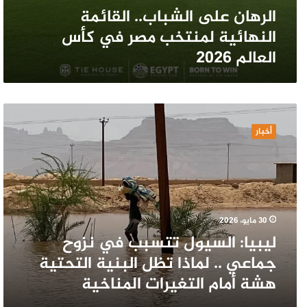
الرهان على الشباب.. القائمة
النهائية لمنتخب مصر في كأس
العالم 2026
ليبيا:
السيول
أخبار
تتسبب
في
نزوح
جماعي
..
لماذا
30 مايو، 2026
تظل
ليبيا: السيول تتسبب في نزوح
البنية
التحتية
جماعي .. لماذا تظل البنية التحتية
هشة
هشة أمام التغيرات المناخية
أمام
التغيرات