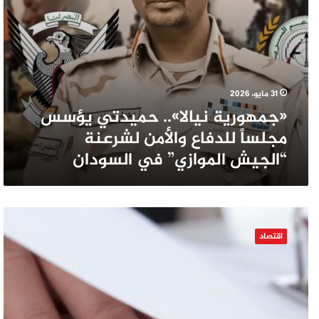
الموازي”
في
السودان
31 مايو، 2026
«جمهورية نيالا».. حميدتي يؤسس
مجلساً للدفاع والأمن لشرعنة
“الجيش الموازي” في السودان
مصر:
مؤشر
اقتصاد
مكافحة
الفساد..
تراجع
معدلات
“الرشوة”
يقابله