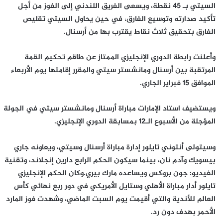
السيتي بـ 45 نقطة، ويسعى الفريق اللندني إلى الفوز من أجل
تأكيد صدارته وتوسيع الفارق، في حين يحاول السيتي تقليص
الفارق بتحقيق ثلاث نقاط يقترب بها من أرسنال.
وأعلنت رابطة الدوري الإنجليزي الممتاز عن طاقم تحكيم القمة
المرتقبة بين أرسنال ومانشستر سيتي والمقرر إقامتها يوم الأربعاء
الموافق 15 فبراير الجاري.
ويستضيف استاد الإمارات مباراة أرسنال ومانشستر سيتي في الجولة
المؤجلة من الأسبوع الـ12 بمسابقة الدوري الإنجليزي.
وسيتولى أنتوني تايلور إدارة مباراة أرسنال وسيتي، ويعاونه جاري
بيسويك وآدم نان، بينما سيكون الحكم الرابع دارين إنجلاند، وتقنية
الفيديو: جون بروكس ويساعده مارك بيري.وكان الحكم الإنجليزي
تايلور أدار مباراة الأهلي وستايل الأمريكي في دور ربع نهائي كأس
العالم للأندية والتي أقيمت يوم السبت الماضي، وشهدت فوز المارد
الأحمر بهدف دون رد.