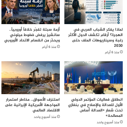
لماذا يفكر الشباب العربي في
أزمة سبتة تفجّر خلافاً أوروبياً..
الهجرة؟ أرقام تكشف الدول الأكثر
سانشيز يرفض ضغوط ميلوني
رغبة وسيناريوهات الملف حتى
ويحذّر من انقسام الاتحاد الأوروبي
2030
منذ 6 أيام
منذ 6 أيام
انطلاق فعاليات المؤتمر الدولي
استنزف الأسواق.. مخاطر استمرار
الأول للعدالة والإصلاح في بنغازي
المواجهة الأمريكية الإيرانية على
تحت شعار «العدالة أساس
الاقتصاد العالمي
المصالحة»
منذ أسبوع واحد
منذ أسبوع واحد