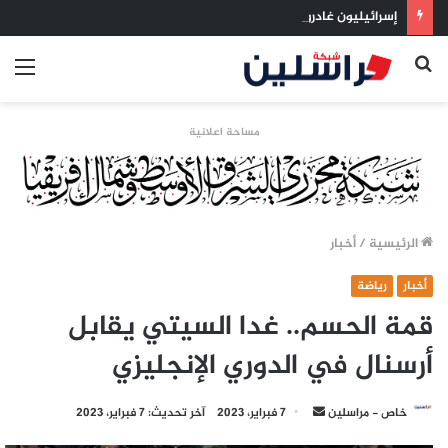
إسرائيليون غادروا بلا رجعة: اخترنا الهجرة لنعيش بلا خوف
بحث
الق
عن
مساحة اعلانية
الرئيسية
/
أخبار
أخبار
رياضة
قمة الحسم.. غدا السيتي يقابل
أرسنال في الدوري الإنجليزي
أرسل
خاص - مراسلين
7 فبراير، 2023
آخر تحديث: 7 فبراير، 2023
بريدا