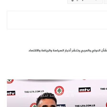
من صفقة الحقوق إلى أزمة قيادة.. هل
اقتربت نهاية إنفانتينو في «فيفا»؟
الإله في الحرب .. كيف وظّفت أميركا وإيران
الدين في الصراع بينهما؟
من يملك كأس العالم؟ كيف أسقطت ثورة
ن الدولي والعربي وتنشر أخبار السياسة والرياضة والاقتصاد
الاتحادات خطة إنفانتينو لخصخصة قلب
“فيفا”
الصحافة الأجنبية اليوم: تصعيد أميركي
مرتقب ضد إيران وأزمات غزة وسبتة
وأوكرانيا تتصدر المشهد
الإسلاميون في ليبيا أمام اختبار المراجعة:
15 عاماً بين فرصة الحكم وأزمة المشروع