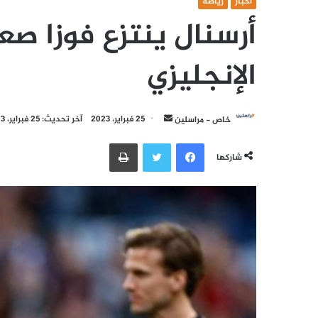
أخبار
رياضة
أرسنال ينتزع فوزا صع
الإنجليزي
أرسل
خاص - مراسلين
25 فبراير، 2023
آخر تحديث: 25 فبراير، 2023
بريدا
فيسبوك
تويتر
طباعة
إلكترونيا
شاركها