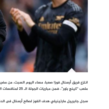
انتزع فريق أرسنال فوزا صعبا، مساء اليوم السبت، من مض
ملعب “كينج باور”، ضمن مباريات الجولة الـ 25 لمنافسات الدوري الإنجليزي الممتاز لموسم 2022-2023.
سجل جابرييل مارتينيلي هدف الفوز لصالح أرسنال فى الدقيقة 46 من زمن الم