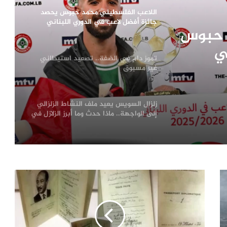
اللاعب الفلسطيني محمد حبوس يحصد
جائزة أفضل لاعب في الدوري اللبناني
 حبوس
للموسم 2025-2026
ي
تموز دامٍ في الضفة.. تصعيد استيطاني
الدوري اللبناني للموسم 2025-
غير مسبوق
زلزال السويس يعيد ملف النشاط الزلزالي
إلى الواجهة.. ماذا حدث وما أبرز الزلازل في
تاريخ مصر؟
مسيّرة دمياط بلا توقيع .. لماذا لم يعلن
الفاعل مسؤوليته حتى الآن؟
ترامب يعلّق ضرباته ضد إيران.. اتفاق
مرتقب لإنهاء الحرب أم هدنة أخرى قابلة
للانهيار؟