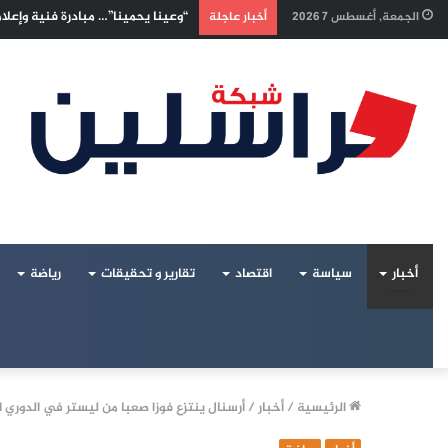
إسرائيليون غادروا بلا رجعة: اخترنا
الجمعة, أغسطس 7 2026
أخبار عاجلة
أخبار
سياسة
اقتصاد
تقارير و تحقيقات
رياضة
الرئيسية
/
أخبار
/
أرسنال ينتزع فوزا صعبا من ليستر في الدوري ا