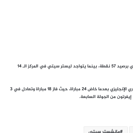
ويحتل أرسنال المركز الأول في جدول ترتيب الدوري الإنجليزي برصيد 57 نقطة، بينما يتواجد ليستر سيتي في المركز الـ 14
وقاد أرتيتا أرسنال نحو التربع على صدارة جدول ترتيب الدوري الإنجليزي بعدما خاض 24 مباراة، حيث فاز 18 مباراة وتعادل في 3
ترامب يعلّق ضرباته ضد إيران.. اتفاق
مرتقب لإنهاء الحرب أم هدنة أخرى قابلة
للانهيار؟
مانشستر سيتي