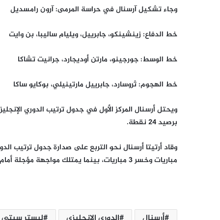
وجاء تشكيل آرسنال في حراسة المرمى: آرون رامسديل
خط الدفاع: زينشينكو، جابرييل، ويليام ساليبا، بن وايت
خط الوسط: جورجينو، مارتن أوديجارد، جرانيت تشاكا
خط الهجوم: ثروسارد، جابرييل مارتينيلي، بوكايو ساكا
برصيد 24 نقطة.
مباريات وخسر 3 مباريات، بينما يمتلك مواجهة مؤجلة أمام إيفرتون من الجولة السابعة.
أرسنال
الدوري الإنجليزي
ليستر سيتي