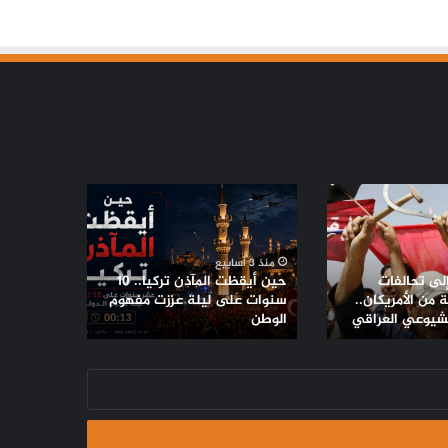
حين
أيقظت
المآذن
تركيا..
منذ 3 أسابيع
10
إلى تحالفات
حين أيقظت المآذن تركيا.. 10
سنوات
من الأمريكان..
سنوات على ليلة عززت مفهوم
لشيوعي العراقي
على
الوطن
ليلة
عززت
مفهوم
الوطن