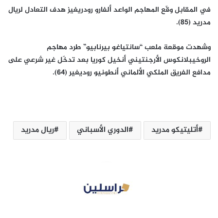
في المقابل وقّع المهاجم الواعد ألفارو رودريغيز هدف التعادل لريال
مدريد (85).
وشهدت موقعة ملعب “سانتياغو بيرنابيو” طرد مهاجم
الروخيبلانكوس الأرجنتيني أنخيل كوريا بعد تدخّل غير شرعي على
مدافع الفريق الملكي الألماني أنطونيو روديغير (64).
أتليتيكو مدريد
الدوري الأسباني
ريال مدريد