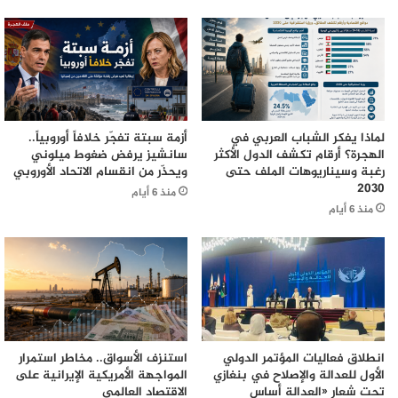
لماذا يفكر الشباب العربي في
أزمة سبتة تفجّر خلافاً أوروبياً..
الهجرة؟ أرقام تكشف الدول الأكثر
سانشيز يرفض ضغوط ميلوني
رغبة وسيناريوهات الملف حتى
ويحذّر من انقسام الاتحاد الأوروبي
2030
منذ 6 أيام
منذ 6 أيام
انطلاق فعاليات المؤتمر الدولي
استنزف الأسواق.. مخاطر استمرار
الأول للعدالة والإصلاح في بنغازي
المواجهة الأمريكية الإيرانية على
تحت شعار «العدالة أساس
الاقتصاد العالمي