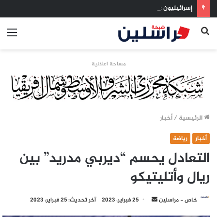
إسرائيليون غادروا بلا رجعة: اخترنا الهجرة لنعيش بلا خوف
بحث
الق
عن
مساحة اعلانية
الرئيسية
/
أخبار
أخبار
رياضة
التعادل يحسم “ديربي مدريد” بين
ريال وأتليتيكو
أرسل
خاص - مراسلين
25 فبراير، 2023
آخر تحديث: 25 فبراير، 2023
بريدا